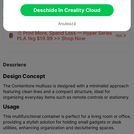
Boost
124
151
6



Deschide în Creality Cloud
2025-08-01
165
10



Anulează
🎨 Print More, Spend Less — Hyper Series
hot

PLA 1kg $19.99 >> Shop Now
Descriere
Design Concept
The Contenitore multiuso is designed with a minimalist approach
featuring clean lines and a compact structure, ideal for
organizing everyday items such as remote controls or stationery.
Usage
This multifunctional container is perfect for a living room or office,
providing a stylish solution for holding small gadgets or desk
utilities, enhancing organization and decluttering spaces.