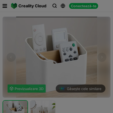

Creality Cloud
Conectează-te



Găsește cele similare

Previzualizare 3D