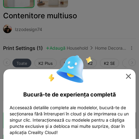
Contenitore multiuso
Izzodesign74
Print Settings (1)
Adaugă
Household
Home Decorations & Ornaments



Toate
K2 Plus
K2 Pro
K2
K2 SE
SPARK

0.2mm layer, 2 walls, 15% infill
02h 18m
1 plates
116.49g



Bucură-te de experiența completă
Accesează detaliile complete ale modelelor, bucură-te de
secționarea fără întreruperi în cloud și de imprimarea cu un
singur clic. Interacționează cu modelele pentru a câștiga
Secționare Cloud
Deschide în Creality Cloud

puncte exclusive și a debloca mai multe surprize, doar în
aplicația Creality Cloud!