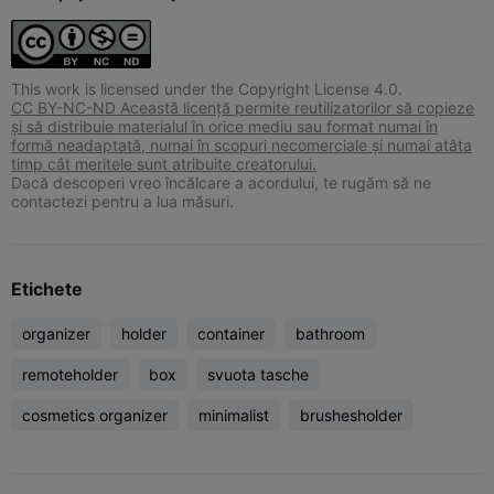
This work is licensed under the Copyright License 4.0.
CC BY-NC-ND Această licență permite reutilizatorilor să copieze
și să distribuie materialul în orice mediu sau format numai în
formă neadaptată, numai în scopuri necomerciale și numai atâta
timp cât meritele sunt atribuite creatorului.
Dacă descoperi vreo încălcare a acordului, te rugăm să ne
contactezi pentru a lua măsuri.
Etichete
organizer
holder
container
bathroom
remoteholder
box
svuota tasche
cosmetics organizer
minimalist
brushesholder