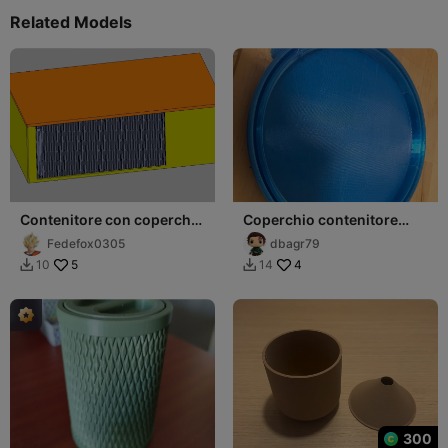
Related Models
Contenitore con coperchio
Coperchio contenitore
scorrevole
195mm
Fedefox0305
dbagr79
5
4
10
14


300