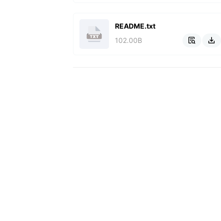
README.txt
102.00B

