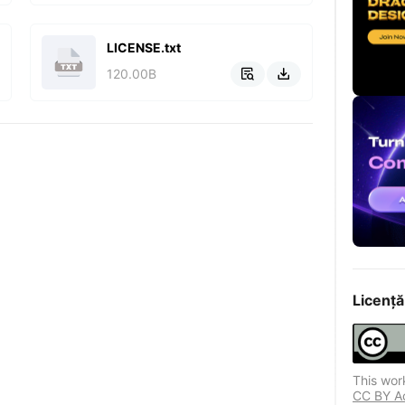
LICENSE.txt
120.00B


Licență
This wor
CC BY Ace