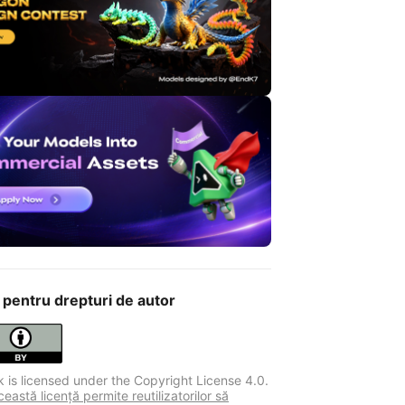
 pentru drepturi de autor
k is licensed under the Copyright License 4.0.
astă licență permite reutilizatorilor să