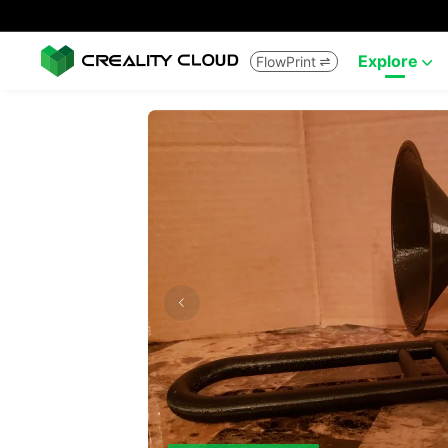
Explore
FlowPrint

