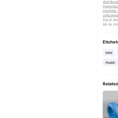
distribu
materialu
meritele 
utilizare
Dacă des
să ne co
Etichet
mini
music
Relate