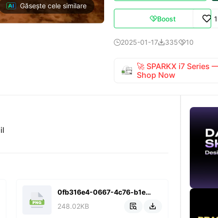
Găsește cele similare
Boost

2025-01-17
335
10



🚀 SPARKX i7 Series
Shop Now
il
0fb316e4-0667-4c76-b1e1-eb62ff8743fe.png
248.02KB

