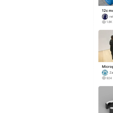
12c m
re

1.8K
Micro
(1:18 
Za

924