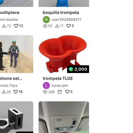
outhpiece
boquilla trompeta
bel studios
user3924868571
13

3
72
62
11


2,000
phone set
trompeta TLDE
scale)
nzas Toys
lucas.rpm
16

5
28
388

