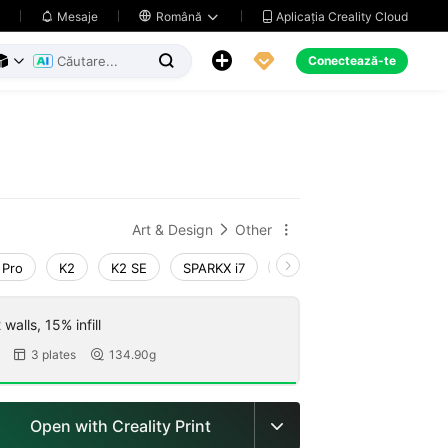
Aplicația Creality Cloud
Mesaje

Română





Conectează-te



Art & Design
Other


 Pro
K2
K2 SE
SPARKX i7
Creality Hi
Ender-3 V
walls, 15% infill
3 plates
134.90g


Open with Creality Print
