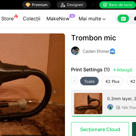

Premium

Designeri
Banc de lucru


AI

Store
Colecții
MakeNow
Mai multe

Trombon mic
Caden Ehmer
Print Settings (1)
Adaugă

Toate
K2 Plus
K2
0.2mm layer, 2 
10h 11m

Secționare Cloud