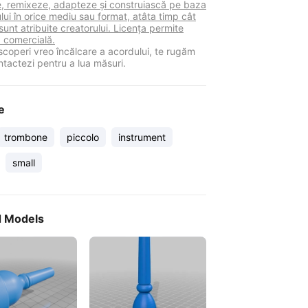
ie, remixeze, adapteze și construiască pe baza
lui în orice mediu sau format, atâta timp cât
sunt atribuite creatorului. Licența permite
a comercială.
coperi vreo încălcare a acordului, te rugăm
ntactezi pentru a lua măsuri.
e
trombone
piccolo
instrument
small
d Models