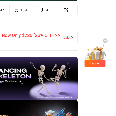
147
169
4


 — Now Only $229 (26% OFF) >>
sale

Cadouri
gratis