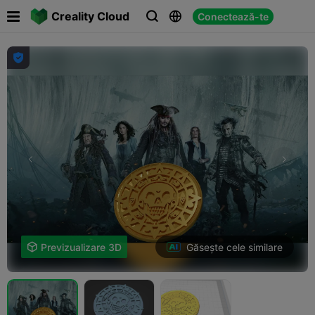

Creality Cloud
Conectează-te




Găsește cele similare

Previzualizare 3D