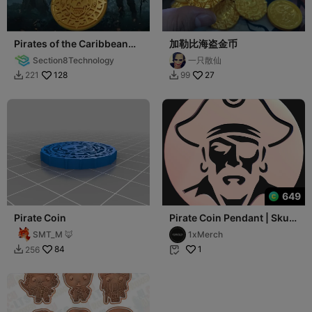
Pirates of the Caribbean
加勒比海盗金币
Coin
Section8Technology
一只散仙
128
27
221
99


649
Pirate Coin
Pirate Coin Pendant | Skull
Captain Medallion STL
SMT_M 🦊
1xMerch
84
1
256

