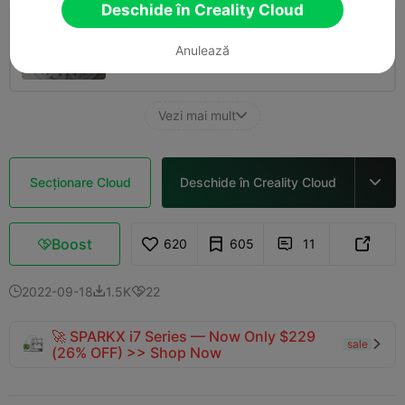
Deschide în Creality Cloud
0.2mm layer, 2 walls, 15 infill
Anulează
03h 19m
1 plates
82.75g



Vezi mai mult

Secționare Cloud
Deschide în Creality Cloud

Boost
620
605
11



2022-09-18
1.5K
22



🚀 SPARKX i7 Series — Now Only $229
sale

(26% OFF) >> Shop Now