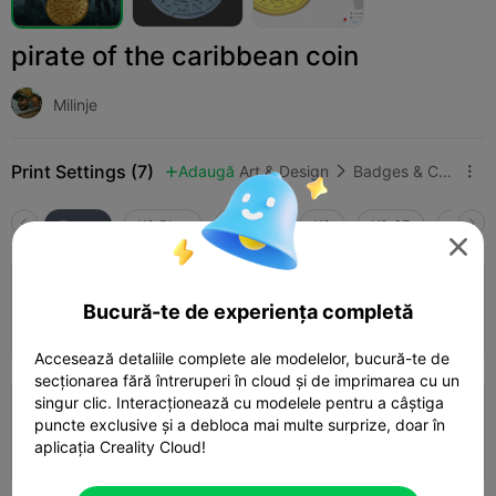
pirate of the caribbean coin
Milinje
Print Settings (7)
Adaugă
Art & Design
Badges & Coins



Toate
K2 Plus
K2 Pro
K2
K2 SE
SPARK

4.0

0.2mm layer, 2 walls, 15% infill
Bucură-te de experiența completă
58m 01s
1 plates
16.70g



Accesează detaliile complete ale modelelor, bucură-te de
secționarea fără întreruperi în cloud și de imprimarea cu un
singur clic. Interacționează cu modelele pentru a câștiga
0.2mm layer, 6 walls, 100% infill
puncte exclusive și a debloca mai multe surprize, doar în
aplicația Creality Cloud!
01h 19m
1 plates
29.45g


