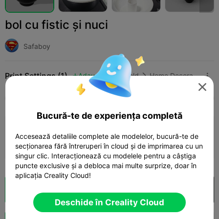
bol cu fistic și nuci
Safaboy
Print Settings (1)
Adaugă
Household
Home Decorations & Ornaments




Toate
K2 Plus
K2 Pro
K2
K2 SE
SPARK
Bucură-te de experiența completă
3.5

0.2mm layer, 2 walls, 15% infill
Accesează detaliile complete ale modelelor, bucură-te de
03h 09m
1 plates
79.19g



secționarea fără întreruperi în cloud și de imprimarea cu un
singur clic. Interacționează cu modelele pentru a câștiga
puncte exclusive și a debloca mai multe surprize, doar în
aplicația Creality Cloud!
Secționare Cloud
Deschide în Creality Cloud

Deschide în Creality Cloud