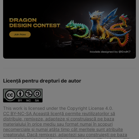
Licență pentru drepturi de autor
This work is licensed under the Copyright License 4.0.
CC BY-NC-SA Această licență permite reutilizatorilor să
distribuie, remixeze, adapteze și construiască pe baza
materialului în orice mediu sau format numai în scopuri
necomerciale și numai atâta timp cât meritele sunt atribuite
creatorului. Dacă remixezi, adaptezi sau construiești pe baza