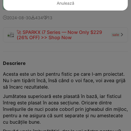
Boost
150
199
11



Anulează
2024-08-30
434
13



🚀 SPARKX i7 Series — Now Only $229
sale

(26% OFF) >> Shop Now
Descriere
Acesta este un bol pentru fistic pe care l-am proiectat.
Nu l-am tipărit încă, însă când o voi face, voi avea grijă
să încarc rezultatele.
Jumătatea superioară este plasată în bază, iar fisticul
întreg este plasat în acea secțiune. Oricare dintre
învelișurile de nuci poate coborî prin jgheabul din mijloc,
pentru a ne asigura că sunt separate și nu amestecate
cu bucățile bune.