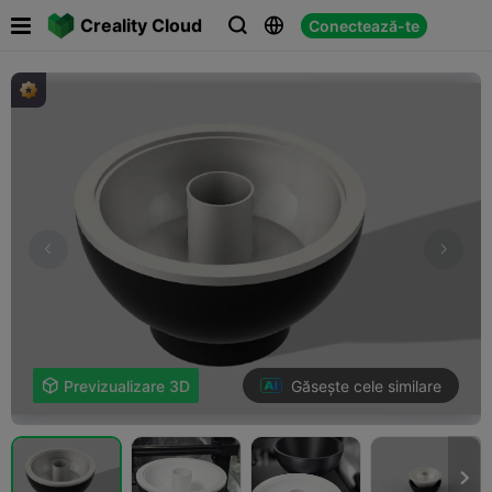

Creality Cloud
Conectează-te



Găsește cele similare

Previzualizare 3D
