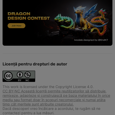
Licență pentru drepturi de autor
This work is licensed under the Copyright License 4.0.
CC BY-NC Această licență permite reutilizatorilor să distribuie,
remixeze, adapteze și construiască pe baza materialului în orice
mediu sau format doar în scopuri necomerciale și numai atâta
timp cât meritele sunt atribuite creatorului.
Dacă descoperi vreo încălcare a acordului, te rugăm să ne
contactezi pentru a lua măsuri.