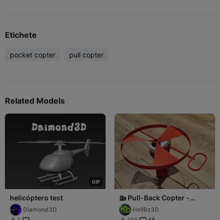
Etichete
pocket copter
pull copter
Related Models
G
I
F
helicóptero test
🚁 Pull-Back Copter -
Flying Propeller Toy
Diamond3D
HellBz3D
45
1
164

