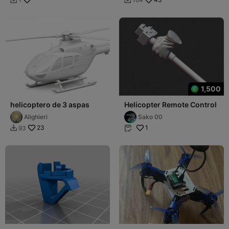
1,500
helicoptero de 3 aspas
Helicopter Remote Control
Alighieri
Sako 00
23
1
93

