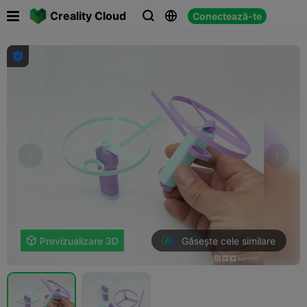

Creality Cloud
Conectează-te




Găsește cele similare

Previzualizare 3D