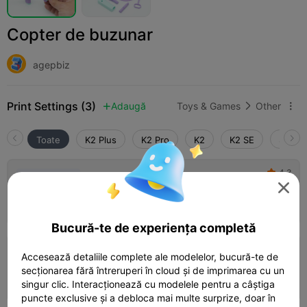
Copter de buzunar
agepbiz
Print Settings (3)
Adaugă
Toys & Games
Other



Toate
K2 Plus
K2 Pro
K2
K2 SE
SPARK
4.3

0.2mm layer, 2 walls, 15% infill

01h 07m
1 plates
16.38g



Bucură-te de experiența completă
0.2mm layer, 3 walls, 15% infill
Accesează detaliile complete ale modelelor, bucură-te de
secționarea fără întreruperi în cloud și de imprimarea cu un
53m 31s
2 plates
27.15g



singur clic. Interacționează cu modelele pentru a câștiga
puncte exclusive și a debloca mai multe surprize, doar în