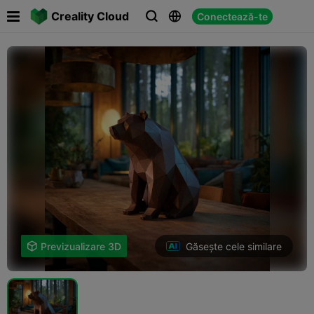

Creality Cloud
Conectează-te



Găsește cele similare

Previzualizare 3D