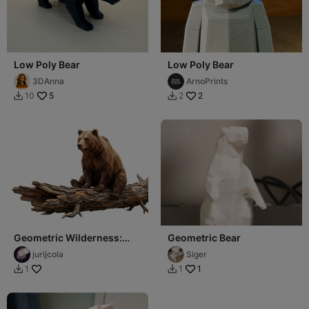
Low Poly Bear
Low Poly Bear
3DAnna
ArnoPrints
5
2
10
2


Geometric Wilderness:
Geometric Bear
Low-Poly Bear
jurijcola
Siger
1
1
1

