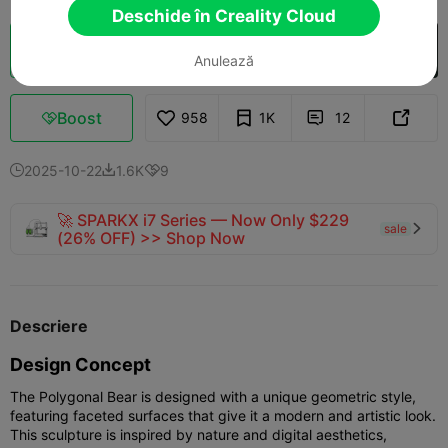
Deschide în Creality Cloud
Secționare Cloud
Deschide în Creality Cloud

Anulează
Boost
958
1K
12



2025-10-22
1.6K
9



🚀 SPARKX i7 Series — Now Only $229
sale

(26% OFF) >> Shop Now
Descriere
Design Concept
The Polygonal Bear is designed with a unique geometric style,
featuring faceted surfaces that give it a modern and artistic look.
This sculpture is inspired by nature and digital aesthetics,