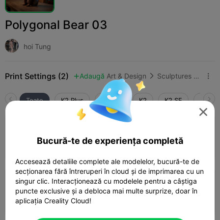
Polygonal Bear 03
hoi Tung
Print Settings (2)
Adaugă
Art & Design
Sculptures & Artworks



Toate
K2 Plus
K2 Pro
K2
K2 SE
SPARK

2.0

0.2mm layer, 2 walls, 15% infill
Bucură-te de experiența completă
Autor
01h 20m
1 plates
55.94g



Accesează detaliile complete ale modelelor, bucură-te de
secționarea fără întreruperi în cloud și de imprimarea cu un
singur clic. Interacționează cu modelele pentru a câștiga
0.2mm layer, 2 walls, 15% infill
puncte exclusive și a debloca mai multe surprize, doar în
01h 47m
1 plates
55.55g



aplicația Creality Cloud!