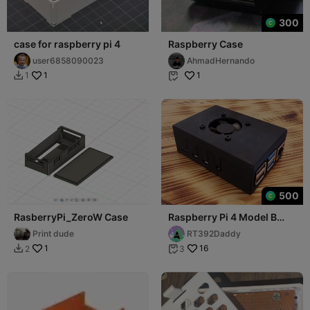
300
case for raspberry pi 4
Raspberry Case
user6858090023
AhmadHernando
1
1
1


500
RasberryPi_ZeroW Case
Raspberry Pi 4 Model B
Case
Print dude
RT392Daddy
1
16
2
3

