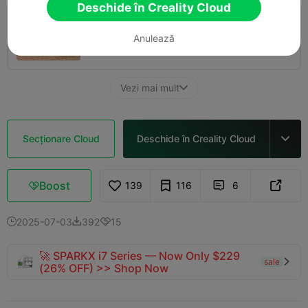
Deschide în Creality Cloud
0.2mm layer, 2 walls, 15% infill
Anulează
01h 37m
1 plates
39.31g



Vezi mai mult

Secționare Cloud
Deschide în Creality Cloud

Boost
139
116
6



2025-07-03
392
15



🚀 SPARKX i7 Series — Now Only $229
sale

(26% OFF) >> Shop Now