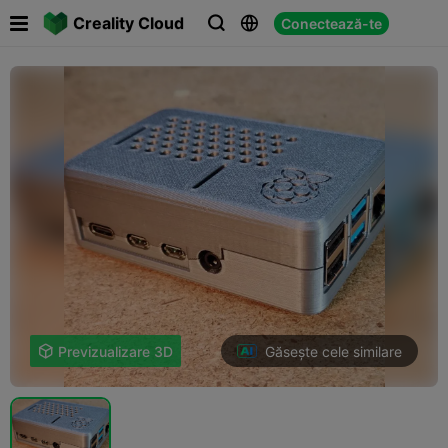

Creality Cloud
Conectează-te



Găsește cele similare

Previzualizare 3D