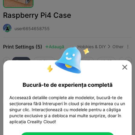
Raspberry Pi4 Case
user6654658755
Print Settings (5)
Adaugă
Hobbies & DIY
Other



Toate
K2 Plus
K2 Pro
K2
K2 SE
SPARK

5.0

0.2mm layer, 2 walls, 15% infill
Bucură-te de experiența completă
01h 42m
1 plates
38.86g



Accesează detaliile complete ale modelelor, bucură-te de
secționarea fără întreruperi în cloud și de imprimarea cu un
singur clic. Interacționează cu modelele pentru a câștiga
0.2mm layer, 2 walls, 15% infill PLA
puncte exclusive și a debloca mai multe surprize, doar în
aplicația Creality Cloud!
01h 41m
1 plates
39.17g


