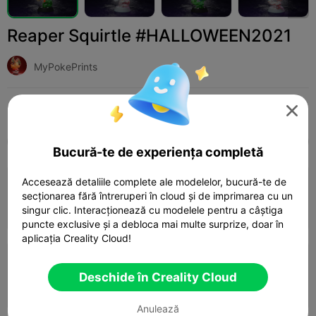
Reaper Squirtle #HALLOWEEN2021
MyPokePrints
Print Settings (3)
Adaugă
Miniatures
Characters & Creatures




Toate
K2 Plus
K2 Pro
K2
K2 SE
SPARK
Bucură-te de experiența completă
4.0

Accesează detaliile complete ale modelelor, bucură-te de
0.2mm layer, 3 walls, 15% infill
secționarea fără întreruperi în cloud și de imprimarea cu un
03h 38m
1 plates
55.69g



singur clic. Interacționează cu modelele pentru a câștiga
puncte exclusive și a debloca mai multe surprize, doar în
aplicația Creality Cloud!
0.2mm layer, 3 walls, 15% infill
Deschide în Creality Cloud
05h 05m
1 plates
106.73g



Anulează