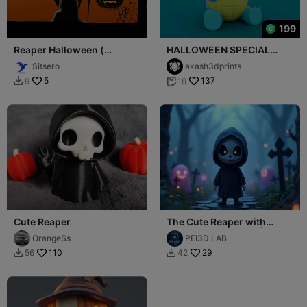
199
Reaper Halloween (
HALLOWEEN SPECIAL
HueForge )
JASON SQUIRTLE
Sitsero
akash3dprints
5
137
9
19


Cute Reaper
The Cute Reaper with
Ghost Companions |
OrangeSs
PEI3D LAB
Halloween 3D Model
110
29
56
42

