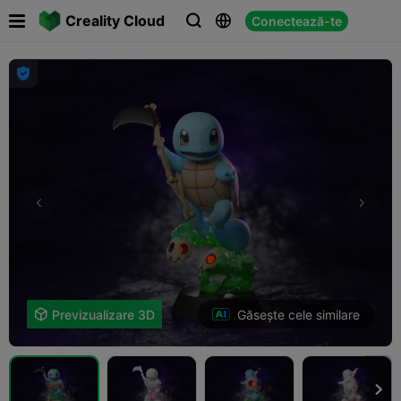

Creality Cloud
Conectează-te




Găsește cele similare

Previzualizare 3D
