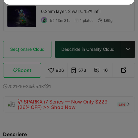
0.2mm layer, 2 walls, 15% infill
13m 31s
1 plates
1.69g



Secționare Cloud
Deschide în Creality Cloud

Boost
906
573
16



2021-10-24
5.1K
1



🚀 SPARKX i7 Series — Now Only $229
sale

(26% OFF) >> Shop Now
Descriere