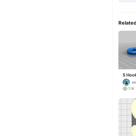
Relate
S Hoo
us

1.1K