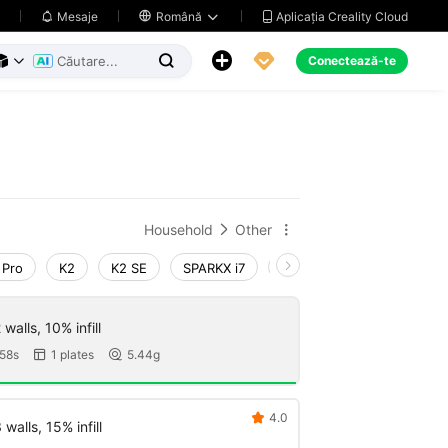
Aplicația Creality Cloud
Mesaje

Română





Conectează-te



Household
Other


 Pro
K2
K2 SE
SPARKX i7
Creality Hi
Ender-3 V
walls, 10% infill
58s
1 plates
5.44g


4.0

walls, 15% infill