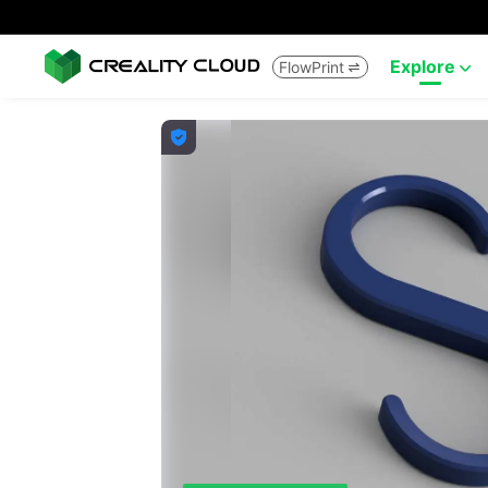
Explore
FlowPrint


