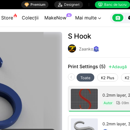

Premium

Designeri
Banc de lucru


AI

Store
Colecții
MakeNow
Mai multe

S Hook
Zaanko
Print Settings (5)
Adaugă

Toate
K2 Plus
K2
0.2mm layer, 2 
Autor
09m 

0.2mm layer, 3 