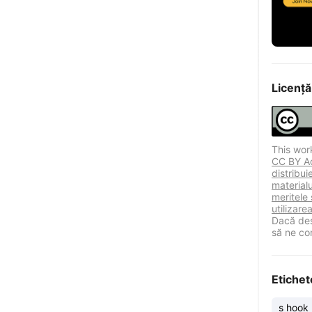
Licență
This wor
CC BY Ace
distribu
materialu
meritele 
utilizare
Dacă des
să ne co
Etichet
s hook