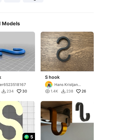
d Models
k
S hook
er6523518167
Hans Kristjan
Elken
30

26
234
1.4K
238


5