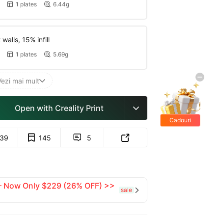
1 plates
6.44g


walls, 15% infill
1 plates
5.69g


Vezi mai mult

Open with Creality Print

Cadouri
gratis
139
145
5


 — Now Only $229 (26% OFF) >>
sale
