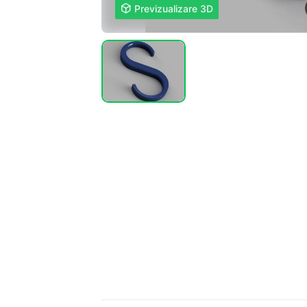

Previzualizare 3D