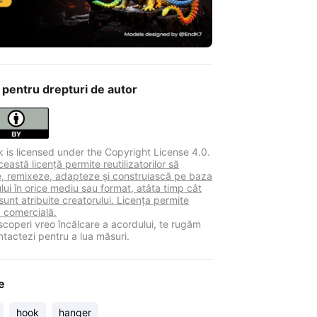
 pentru drepturi de autor
k is licensed under the Copyright License 4.0.
astă licență permite reutilizatorilor să
ie, remixeze, adapteze și construiască pe baza
lui în orice mediu sau format, atâta timp cât
sunt atribuite creatorului. Licența permite
a comercială.
coperi vreo încălcare a acordului, te rugăm
ntactezi pentru a lua măsuri.
e
hook
hanger