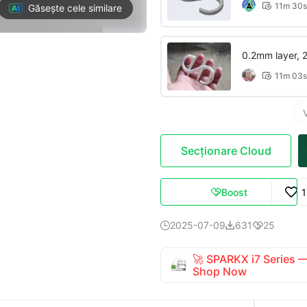
11m 30s

Găsește cele similare
0.2mm layer, 2 
11m 03s

Secționare Cloud
Boost

2025-07-09
631
25



🚀 SPARKX i7 Series
Shop Now