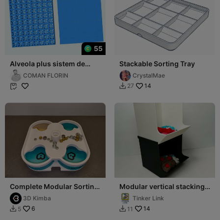
55
Alveola plus sistem de
Stackable Sorting Tray
ieșire planta
COMAN FLORIN
CrystalMae
14
27


Complete Modular Sorting
Modular vertical stacking
System - Twist-Lock
bin
3D Kimba
Tinker Link
6
14
5
11

