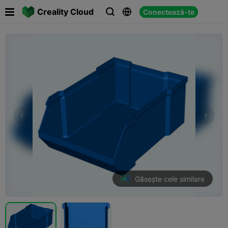

Creality Cloud
Conectează-te



Găsește cele similare