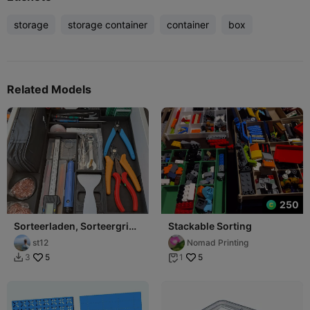
storage
storage container
container
box
Related Models
250
Sorteerladen, Sorteergrid,
Stackable Sorting
Sorteerblokken
st12
Nomad Printing
5
5
3
1

