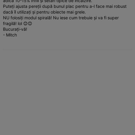
adică 10-15% Infill și setări tipice de încălzire.
Puteți ajusta pereții după bunul plac pentru a-l face mai robust
dacă îl utilizați și pentru obiecte mai grele.
NU folosiți modul spirală! Nu iese cum trebuie și va fi super
fragilă! lol 😊😊
Bucurați-vă!
- Mitch