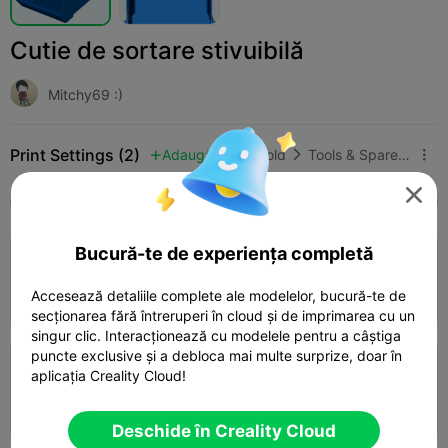
Cutie de sortare stivuibilă
Mitchy69 :)
Print Settings (2)
Adaugă
Household
Tools & Spare Parts




Toate
K2 Plus
K2 Pro
K2
K2 SE
SPARK
Bucură-te de experiența completă
0.2mm layer, 3 walls, 15% infill
11h 22m
4 plates
587.75g
Accesează detaliile complete ale modelelor, bucură-te de



secționarea fără întreruperi în cloud și de imprimarea cu un
singur clic. Interacționează cu modelele pentru a câștiga
puncte exclusive și a debloca mai multe surprize, doar în
0.2mm layer, 2 walls, 15% infill
aplicația Creality Cloud!
1 plates

Deschide în Creality Cloud