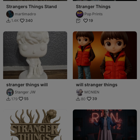
Strangers Things Stand
Stranger Things
martimadro
Pop Prints
340
19
1.4K


stranger things will
will stranger things
Stanger JW
MCNIEN
55
39
179
80

