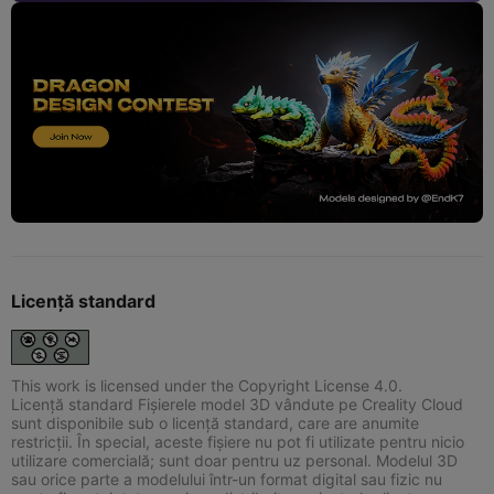
Licență standard
This work is licensed under the Copyright License 4.0.
Licență standard Fișierele model 3D vândute pe Creality Cloud
sunt disponibile sub o licență standard, care are anumite
restricții. În special, aceste fișiere nu pot fi utilizate pentru nicio
utilizare comercială; sunt doar pentru uz personal. Modelul 3D
sau orice parte a modelului într-un format digital sau fizic nu