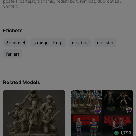
poate fi partajat, transmis, redistribuit, remixat, duplicat sau
vândut.
Etichete
3d model
stranger things
creature
monster
fan art
Related Models
1,799