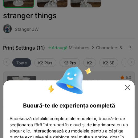
stranger things
Stanger JW
Print Settings (11)
Adaugă
Miniatures
Characters & Creatures



Toate
K2 Plus
K2 Pro
K2
K2 SE
SPARK
5.0

0.2mm layer, 2 walls, 15% infill

02h 50m
1 plates
84.85g



Bucură-te de experiența completă
0.2mm layer, 2 walls, 15% infill
Accesează detaliile complete ale modelelor, bucură-te de
secționarea fără întreruperi în cloud și de imprimarea cu un
02h 50m
1 plates
84.85g



singur clic. Interacționează cu modelele pentru a câștiga
puncte exclusive și a debloca mai multe surprize, doar în