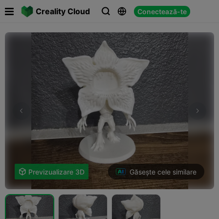

Creality Cloud
Conectează-te



Găsește cele similare

Previzualizare 3D