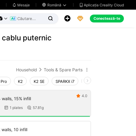
Aplicația Creality Cloud
Mesaje

Română





Conectează-te



u cablu puternic
Household
Tools & Spare Parts


 Pro
K2
K2 SE
SPARKX i7
Creality Hi
Ender-3 V
4.0

walls, 15% infill
1 plates
57.81g


walls, 10 infill