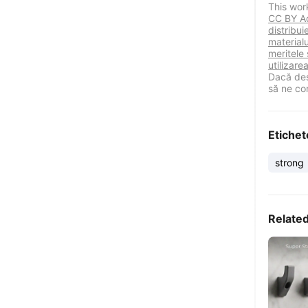
This wor
CC BY Ace
distribu
materialu
meritele 
utilizare
Dacă des
să ne co
Etichet
strong
Relate