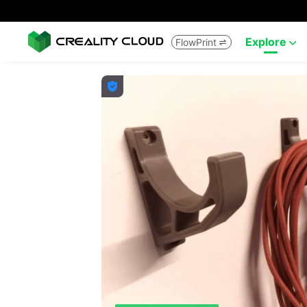
Explore
FlowPrint


