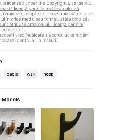
k is licensed under the Copyright License 4.0.
astă licență permite reutilizatorilor să
ie, remixeze, adapteze și construiască pe baza
lui în orice mediu sau format, atâta timp cât
sunt atribuite creatorului. Licența permite
a comercială.
coperi vreo încălcare a acordului, te rugăm
ntactezi pentru a lua măsuri.
e
cable
wall
hook
d Models