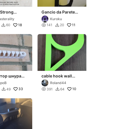
 Strong
Gancio da Parete
e-Screw Wall
Resistente con
sterality
Kuroku
fissaggio a viti
18

11
60
141
20


тор шнура
cable hook wall
очной
mount / Kabelhalter
upoB
Roland44
ки
33

10
49
391
64

