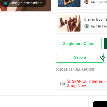
53m 13

Găsește cele similare
0.2mm layer, 2 
01h 23

Secționare Cloud
Boost

2022-08-18
1.9K
81



🚀 SPARKX i7 Series
Shop Now