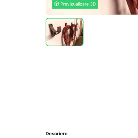

Previzualizare 3D
Descriere