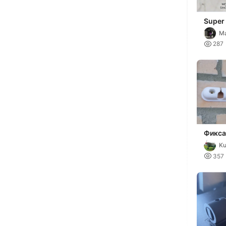
Super
Singl
Ma
Hook

287
Фикса
потол
K
сушил

357