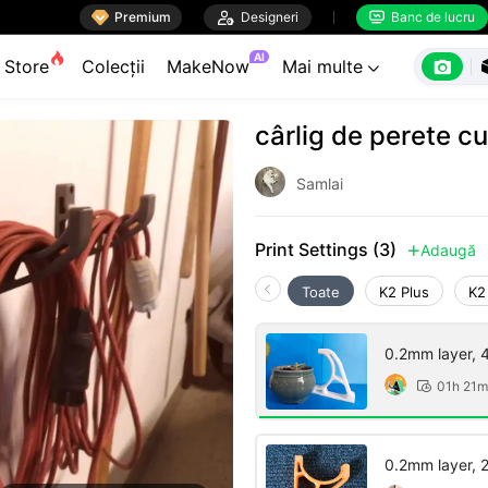

Premium

Designeri
Banc de lucru


AI

Store
Colecții
MakeNow
Mai multe

cârlig de perete c
Samlai
Print Settings (3)
Adaugă

Toate
K2 Plus
K2
0.2mm layer, 4 
01h 21m

0.2mm layer, 2 