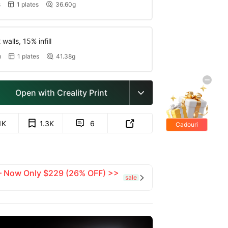
s
1 plates
36.60g


walls, 15% infill
m
1 plates
41.38g


Open with Creality Print

1K
1.3K
6


Cadouri
gratis
 — Now Only $229 (26% OFF) >>
sale
