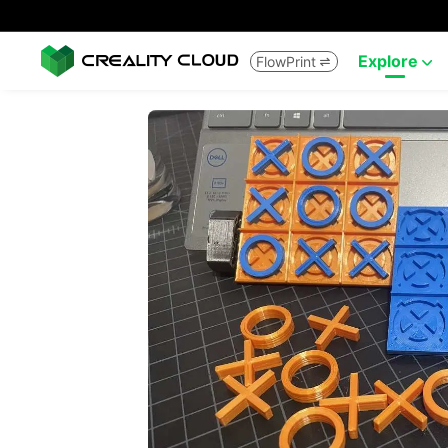
Explore
FlowPrint

