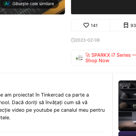
Găsește cele similare
141
93
2023-02-08

🚀 SPARKX i7 Series
Shop Now
se am proiectat în Tinkercad ca parte a
hool. Dacă doriți să învățați cum să vă
 lecție video pe youtube pe canalul meu pentru
tele.