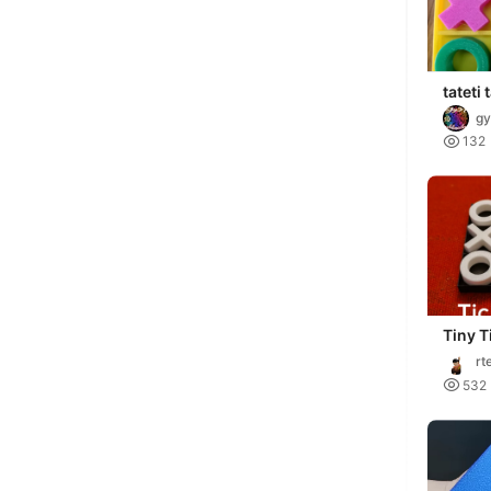
tateti 
gy

132
Tiny T
rt

532