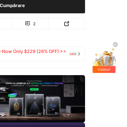
Cumpărare
2


 — Now Only $229 (26% OFF) >>
sale

Cadouri
gratis