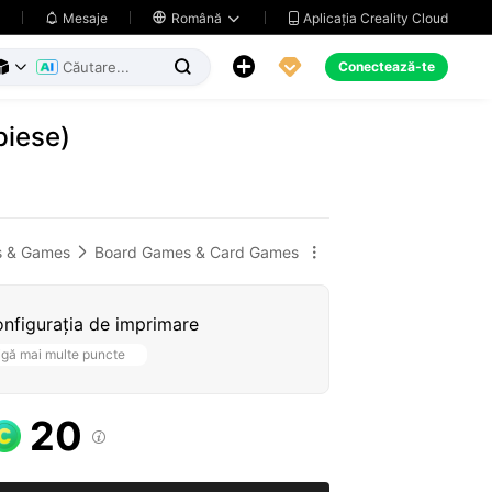
Aplicația Creality Cloud
Mesaje

Română





Conectează-te



piese)
s & Games
Board Games & Card Games


nfigurația de imprimare
igă mai multe puncte
20
