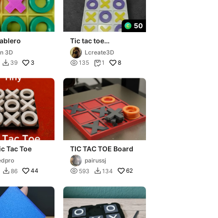
50
tablero
Tic tac toe
(Tateti/tres en linea)
n 3D
Lcreate3D
3

8
39
135
1


ic Tac Toe
TIC TAC TOE Board
edpro
pairussj
44

62
86
593
134

