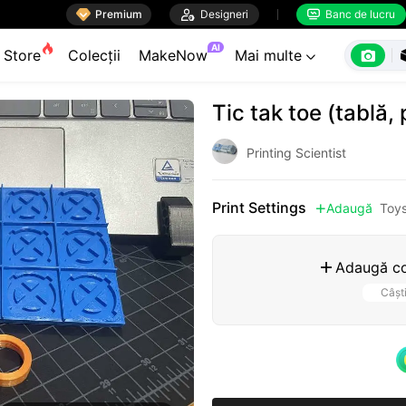

Premium

Designeri
Banc de lucru


AI

Store
Colecții
MakeNow
Mai multe

Tic tak toe (tablă, 
Printing Scientist
Print Settings
Adaugă
Toy

Adaugă co

Câșt