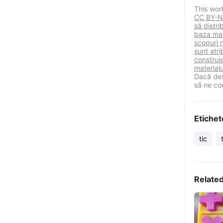
This wor
CC BY-NC
să distr
baza mat
scopuri 
sunt atri
construie
materialu
Dacă des
să ne co
Etichet
tic
Relate