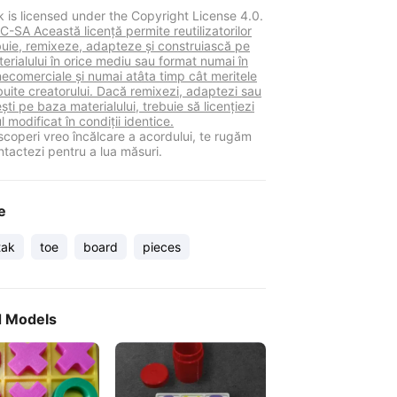
k is licensed under the Copyright License 4.0.
-SA Această licență permite reutilizatorilor
ibuie, remixeze, adapteze și construiască pe
erialului în orice mediu sau format numai în
necomerciale și numai atâta timp cât meritele
buite creatorului. Dacă remixezi, adaptezi sau
ști pe baza materialului, trebuie să licențiezi
l modificat în condiții identice.
coperi vreo încălcare a acordului, te rugăm
ntactezi pentru a lua măsuri.
e
tak
toe
board
pieces
d Models