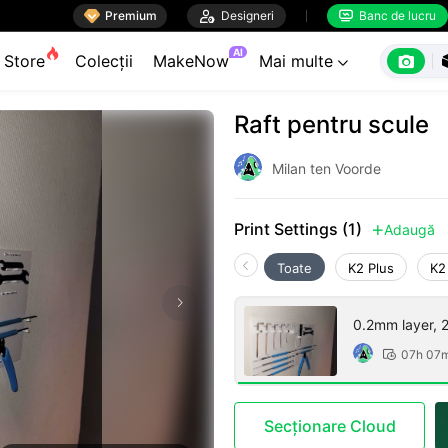

Premium

Designeri
Banc de lucru


AI

Store
Colecții
MakeNow
Mai multe

Raft pentru scule
Milan ten Voorde
Print Settings (1)
Adaugă

Toate
K2 Plus
K2
0.2mm layer, 2 
07h 07

Secționare Cloud