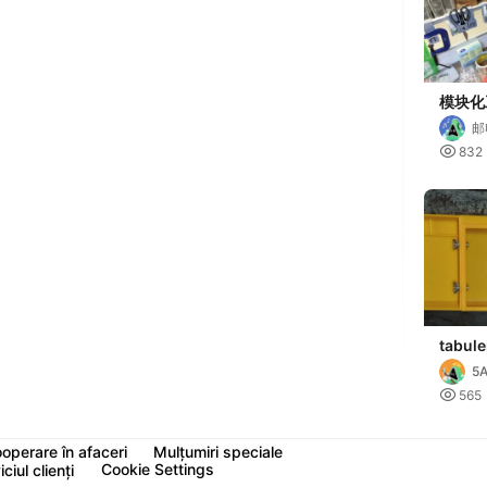
模块化
Modula
邮

832
tabule
5A

565
operare în afaceri
Mulțumiri speciale
Cookie Settings
ciul clienți