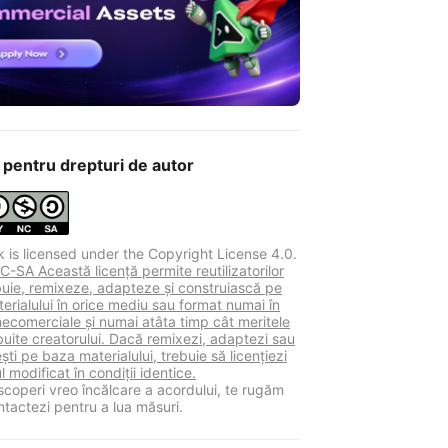
 pentru drepturi de autor
k is licensed under the Copyright License 4.0.
-SA Această licență permite reutilizatorilor
ibuie, remixeze, adapteze și construiască pe
erialului în orice mediu sau format numai în
necomerciale și numai atâta timp cât meritele
buite creatorului. Dacă remixezi, adaptezi sau
ști pe baza materialului, trebuie să licențiezi
l modificat în condiții identice.
coperi vreo încălcare a acordului, te rugăm
ntactezi pentru a lua măsuri.