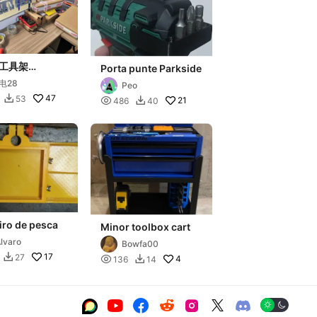
工具架
Porta punte Parkside
r tool rack
电28
Peo
47
53


21
486
40

iro de pesca
Minor toolbox cart
lvaro
Bowfa00
17
27


4
136
14






