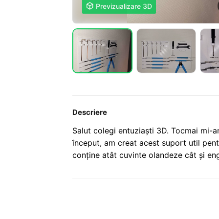

Previzualizare 3D
Descriere
Salut colegi entuziaști 3D. Tocmai mi
început, am creat acest suport util pent
conține atât cuvinte olandeze cât și eng