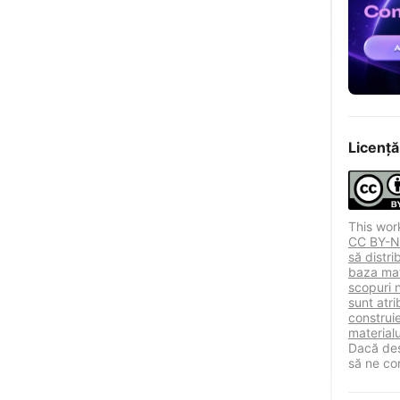
Licență
This wor
CC BY-NC
să distr
baza mat
scopuri 
sunt atri
construie
materialu
Dacă des
să ne co