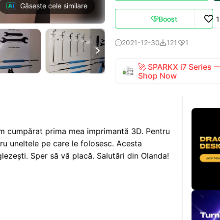
Găsește cele similare
Boost

2021-12-30
121
1




🚀 SPARKX i7 Series
Shop Now
-am cumpărat prima mea imprimantă 3D. Pentru
ru uneltele pe care le folosesc. Acesta
lezești. Sper să vă placă. Salutări din Olanda!