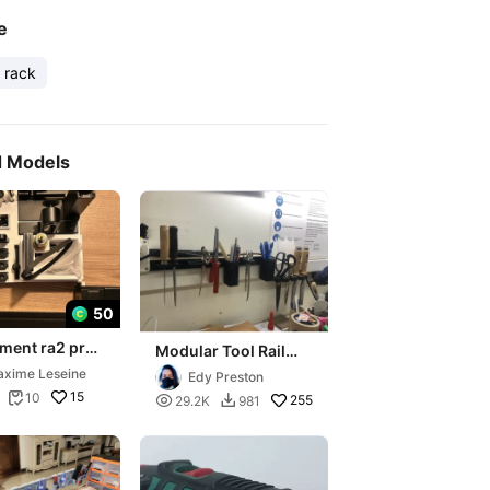
e
rack
d Models
50
ment ra2 pro
Modular Tool Rail
System
xime Leseine
Edy Preston
15
10


255
29.2K
981
