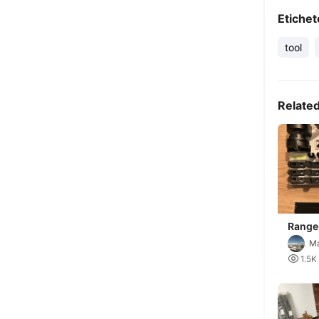
Etichet
tool
Relate
Range
xtool
Ma

1.5K