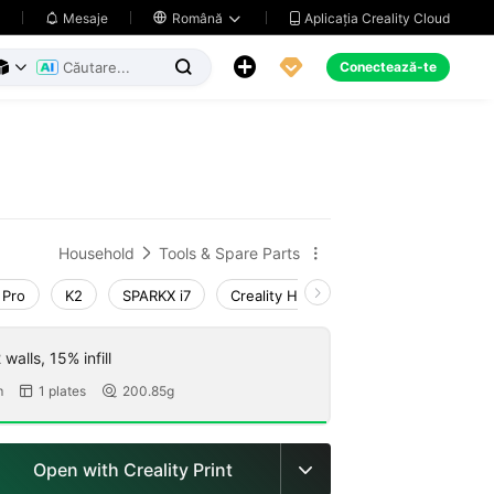
Aplicația Creality Cloud
Mesaje

Română





Conectează-te



Household
Tools & Spare Parts


 Pro
K2
SPARKX i7
Creality Hi
K1 Max 2025_CFS-C
walls, 15% infill
m
1 plates
200.85g


Open with Creality Print
