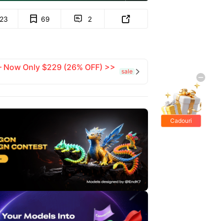
123
69
2


 — Now Only $229 (26% OFF) >>
sale

Cadouri
gratis