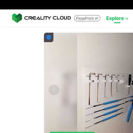
Explore
FlowPrint


