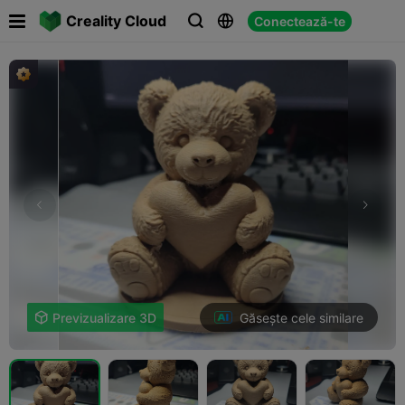

Creality Cloud
Conectează-te



Găsește cele similare

Previzualizare 3D