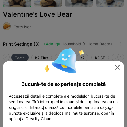
Valentine’s Love Bear
Fattyliver
Print Settings (3)
Adaugă
Household
Home Decorations & Ornaments



Toate
K2 Plus
K2 Pro
K2
K2 SE
SPARK

5.0

0.2mm layer, 2 walls, 15% infill
Autor
Bucură-te de experiența completă
02h 28m
1 plates
53.17g



Accesează detaliile complete ale modelelor, bucură-te de
secționarea fără întreruperi în cloud și de imprimarea cu un
0.2mm layer, 2 walls, 15% infill
singur clic. Interacționează cu modelele pentru a câștiga
puncte exclusive și a debloca mai multe surprize, doar în
04h 34m
2 plates
98.29g



aplicația Creality Cloud!