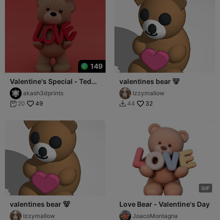
149
Valentine's Special - Teddy
valentines bear 🐻
Bear Love
akash3dprints
Izzymallow
49
32
20
44


G
I
F
valentines bear 🐻
Love Bear - Valentine's Day
Izzymallow
JoacoMontagna