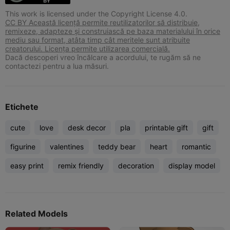
This work is licensed under the Copyright License 4.0.
CC BY Această licență permite reutilizatorilor să distribuie,
remixeze, adapteze și construiască pe baza materialului în orice
mediu sau format, atâta timp cât meritele sunt atribuite
creatorului. Licența permite utilizarea comercială.
Dacă descoperi vreo încălcare a acordului, te rugăm să ne
contactezi pentru a lua măsuri.
Etichete
cute
love
desk decor
pla
printable gift
gift
figurine
valentines
teddy bear
heart
romantic
easy print
remix friendly
decoration
display model
Related Models