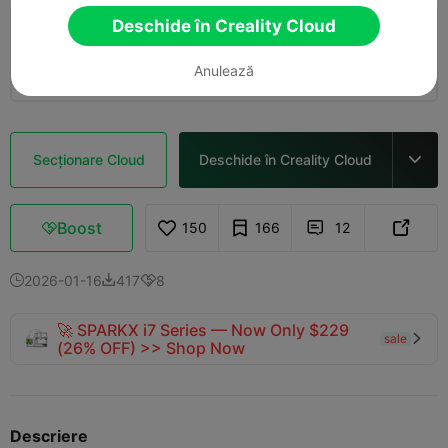
Deschide în Creality Cloud
0.2mm layer, 2 walls, 15% infill
04h 36m
1 plates
100.23g



Anulează
Secționare Cloud
Deschide în Creality Cloud

Boost
150
166
12



2026-01-16
417
8



🚀 SPARKX i7 Series — Now Only $229
sale

(26% OFF) >> Shop Now
Descriere