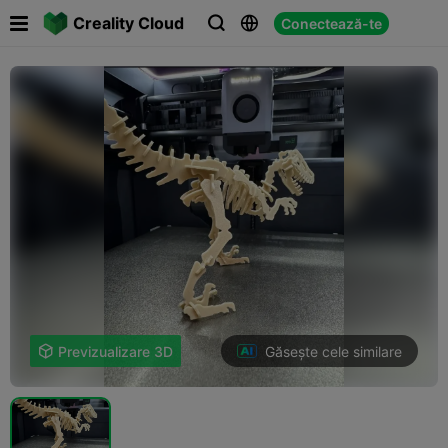

Creality Cloud
Conectează-te



Găsește cele similare

Previzualizare 3D