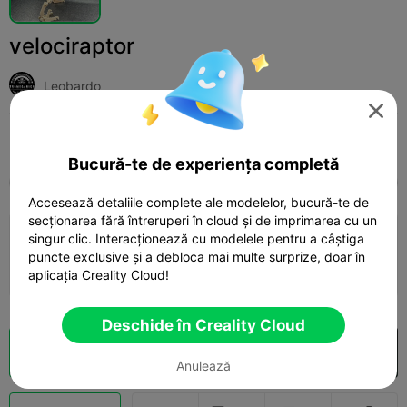
velociraptor
Leobardo

Print Settings (1)
Adaugă
Toys & Games
Construction Toys



Bucură-te de experiența completă
Toate
K2 Plus
K2 Pro
K2
K2 SE
SPARK
Accesează detaliile complete ale modelelor, bucură-te de
secționarea fără întreruperi în cloud și de imprimarea cu un
singur clic. Interacționează cu modelele pentru a câștiga
0.2mm layer, 2 walls, 15% infill
puncte exclusive și a debloca mai multe surprize, doar în
01h 05m
2 plates
20.65g



aplicația Creality Cloud!
Deschide în Creality Cloud
Secționare Cloud
Deschide în Creality Cloud

Anulează