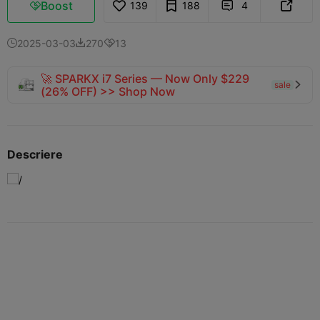
Boost
139
188
4



2025-03-03
270
13



🚀 SPARKX i7 Series — Now Only $229
sale

(26% OFF) >> Shop Now
Descriere