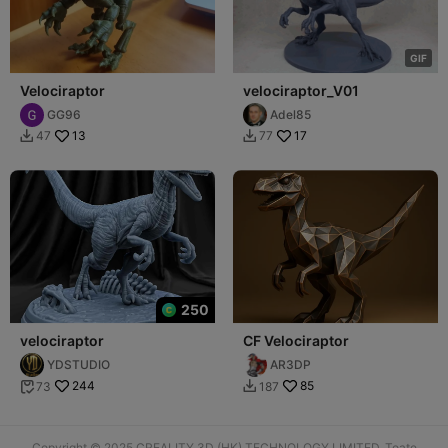
G
I
F
Velociraptor
velociraptor_V01
GG96
Adel85
13
17
47
77


250
velociraptor
CF Velociraptor
YDSTUDIO
AR3DP
244
85
73
187


Copyright © 2025 CREALITY 3D (HK) TECHNOLOGY LIMITED. Toate