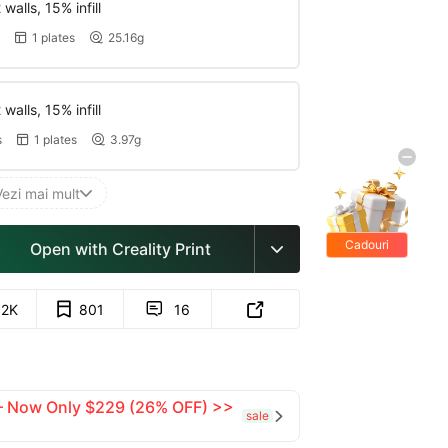
walls, 15% infill
1 plates
25.16g


walls, 15% infill
s
1 plates
3.97g


Vezi mai mult

Cadouri
Open with Creality Print

gratis
.2K
801
16


 — Now Only $229 (26% OFF) >>
sale
