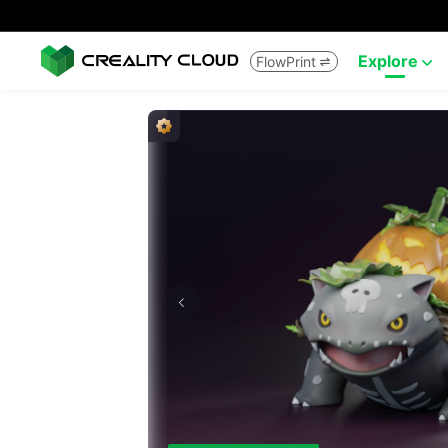
Explore
FlowPrint

