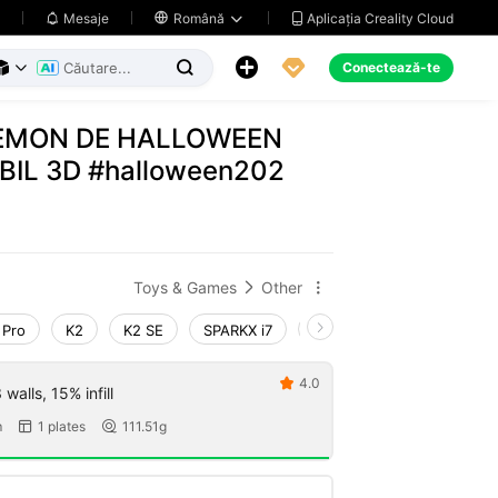
Aplicația Creality Cloud
Mesaje

Română





Conectează-te



EMON DE HALLOWEEN
BIL 3D #halloween202
Toys & Games
Other


 Pro
K2
K2 SE
SPARKX i7
Creality Hi
Ender-3 V
4.0

walls, 15% infill
m
1 plates
111.51g

