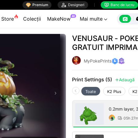

Premium

Designeri
Banc de lucru


AI

Store
Colecții
MakeNow
Mai multe

VENUSAUR - POK
GRATUIT IMPRIMA
MyPokePrints
Print Settings (5)
Adaugă

Toate
K2 Plus
K2
0.2mm layer, 3 
05h 27
