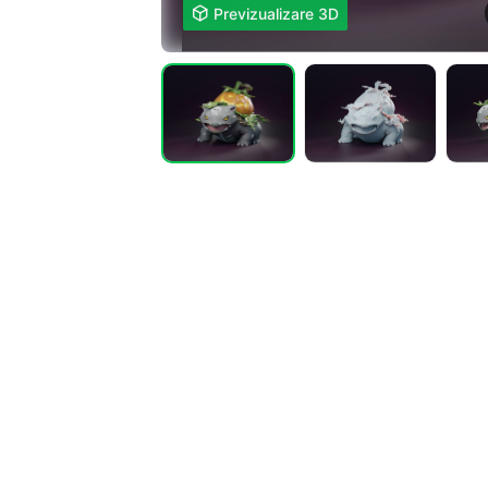

Previzualizare 3D