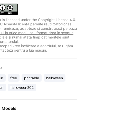
k is licensed under the Copyright License 4.0.
 Această licență permite reutilizatorilor să
ie, remixeze, adapteze și construiască pe baza
lui în orice mediu sau format doar în scopuri
iale și numai atâta timp cât meritele sunt
 creatorului.
coperi vreo încălcare a acordului, te rugăm
ntactezi pentru a lua măsuri.
e
ur
free
printable
halloween
on
halloween202
d Models