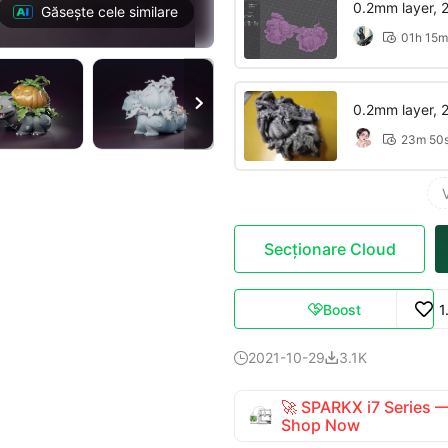
0.2mm layer, 2 
Găsește cele similare
01h 15m


0.2mm layer, 2 
23m 50

Secționare Cloud
Boost
1

2021-10-29
3.1K


🚀 SPARKX i7 Series
Shop Now