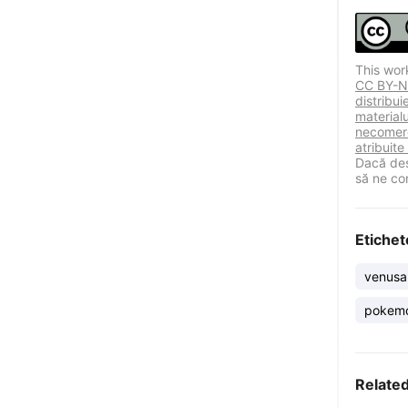
This wor
CC BY-NC
distribu
materialu
necomerc
atribuite
Dacă des
să ne co
Etichet
venusa
pokem
Relate