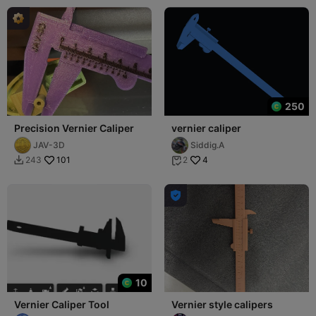
250
Precision Vernier Caliper
vernier caliper
JAV-3D
Siddig.A
101
4
243
2



10
Vernier Caliper Tool
Vernier style calipers