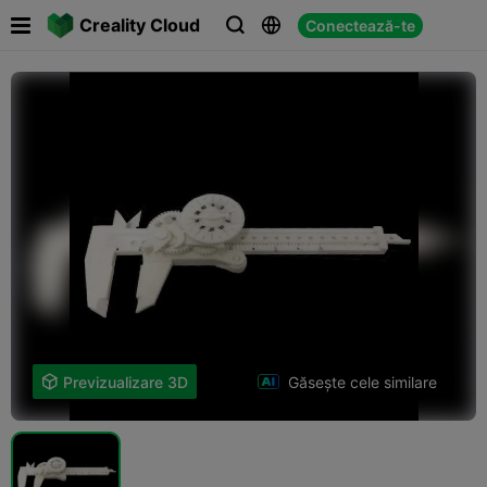

Creality Cloud
Conectează-te



Găsește cele similare

Previzualizare 3D