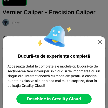
Vernier Caliper - Precision Caliper
iPrint
Print Settings (2)
Adaugă
Household
Tools & Spare Parts




Toate
K2 Plus
K2 Pro
K2
SPARKX i7
Cr
Bucură-te de experiența completă
0.2mm layer, 3 walls, 30% infill
Accesează detaliile complete ale modelelor, bucură-te de
secționarea fără întreruperi în cloud și de imprimarea cu un
03h 50m
1 plates
45.97g



singur clic. Interacționează cu modelele pentru a câștiga
puncte exclusive și a debloca mai multe surprize, doar în
aplicația Creality Cloud!
0.2mm layer, 2 walls, 15% infill
1d 03h
5 plates
1795.44g



Deschide în Creality Cloud