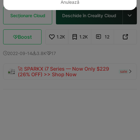
Anulează
Secționare Cloud
Deschide în Creality Cloud

Boost
1.2K
1.2K
12



2022-09-14
3.8K
17



🚀 SPARKX i7 Series — Now Only $229
sale

(26% OFF) >> Shop Now