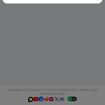
Copyright © 2025 CREALITY 3D (HK) TECHNOLOGY LIMITED. Toate
drepturile rezervate.





