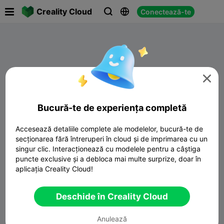

Creality Cloud
Conectează-te




Bucură-te de experiența completă
Accesează detaliile complete ale modelelor, bucură-te de
secționarea fără întreruperi în cloud și de imprimarea cu un
singur clic. Interacționează cu modelele pentru a câștiga
puncte exclusive și a debloca mai multe surprize, doar în
Nu există date
aplicația Creality Cloud!
Deschide în Creality Cloud
Anulează