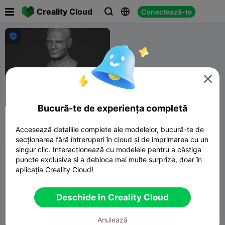

Creality Cloud
Conectează-te





Bucură-te de experiența completă
ATATURK
Accesează detaliile complete ale modelelor, bucură-te de
AYHANCELİK
148
843

secționarea fără întreruperi în cloud și de imprimarea cu un
singur clic. Interacționează cu modelele pentru a câștiga
puncte exclusive și a debloca mai multe surprize, doar în
aplicația Creality Cloud!
Deschide în Creality Cloud
Anulează