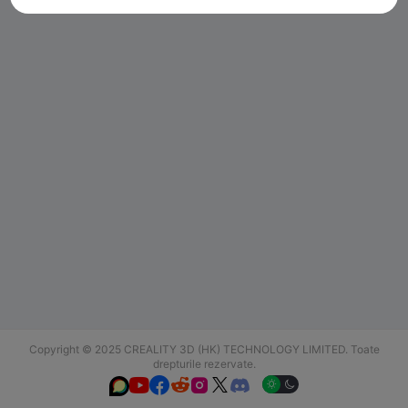
Copyright © 2025 CREALITY 3D (HK) TECHNOLOGY LIMITED. Toate
drepturile rezervate.





