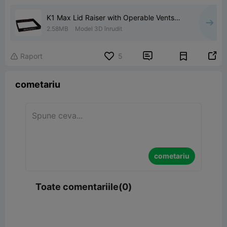
K1 Max Lid Raiser with Operable Vents
and O'Ring Seal
2.58MB
Model 3D înrudit


Raport
5

cometariu
cometariu
Toate comentariile(0)