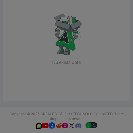
Nu există date
Copyright © 2025 CREALITY 3D (HK) TECHNOLOGY LIMITED. Toate
drepturile rezervate.





