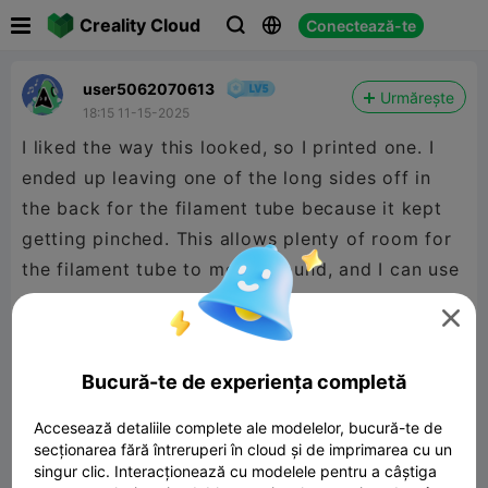

Creality Cloud
Conectează-te



user5062070613
Urmărește
18:15 11-15-2025
I liked the way this looked, so I printed one. I
ended up leaving one of the long sides off in
the back for the filament tube because it kept
getting pinched. This allows plenty of room for
the filament tube to move around, and I can use
my lid again.

Bucură-te de experiența completă
Accesează detaliile complete ale modelelor, bucură-te de
secționarea fără întreruperi în cloud și de imprimarea cu un
singur clic. Interacționează cu modelele pentru a câștiga