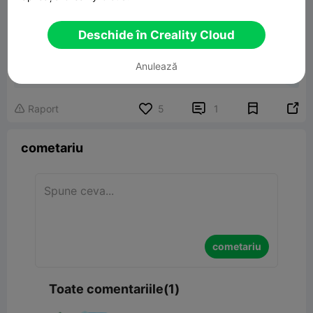
Deschide în Creality Cloud
Tablet Stand | Vantage Collection
Anulează
9.02MB
Model 3D înrudit


Raport
5
1

cometariu
cometariu
Toate comentariile(1)