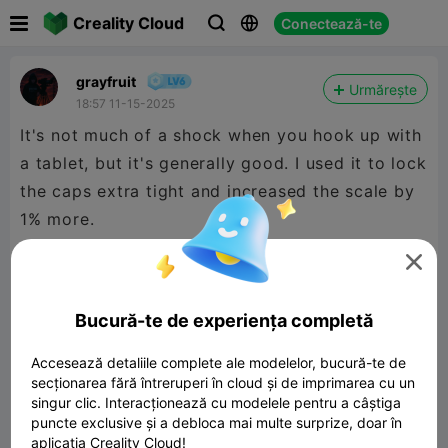

Creality Cloud
Conectează-te



grayfruit
Urmărește
18:57 11-15-2025
It's not much of a shock when you hook up with
a tablet, but it's generally good. I used it to lock
the caps extra tight and increased the scale by
1% more.

Bucură-te de experiența completă
Accesează detaliile complete ale modelelor, bucură-te de
secționarea fără întreruperi în cloud și de imprimarea cu un
singur clic. Interacționează cu modelele pentru a câștiga
puncte exclusive și a debloca mai multe surprize, doar în
aplicația Creality Cloud!