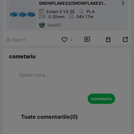
SNOWFLAKES3/SNOWFLAKES1...


Ender-3 V3 SE

PLA

0.20mm

04h 17m
beef87


Raport
3

cometariu
cometariu
Toate comentariile(0)