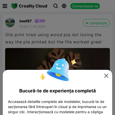

Creality Cloud
Conectează-te



beef87
Urmărește
21:53 11-15-2025
Oils print tried using wood pla not loving the
way the pla printed but the file worked great

Bucură-te de experiența completă
Accesează detaliile complete ale modelelor, bucură-te de
secționarea fără întreruperi în cloud și de imprimarea cu un
singur clic. Interacționează cu modelele pentru a câștiga