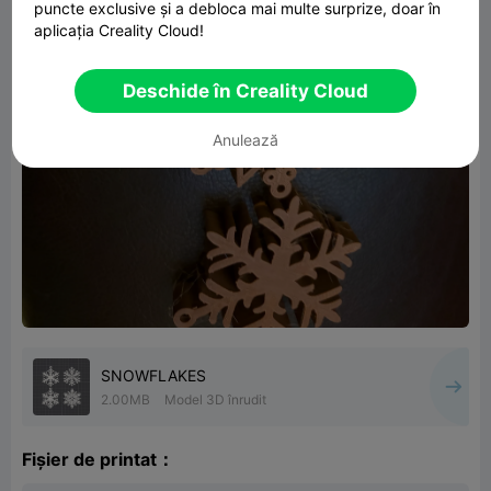
puncte exclusive și a debloca mai multe surprize, doar în
aplicația Creality Cloud!
Deschide în Creality Cloud
Anulează
SNOWFLAKES
2.00MB
Model 3D înrudit
Fișier de printat：