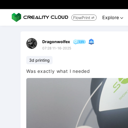
Explore
FlowPrint


Dragonwolfex
07:28 11-16-2025
3d printing
Was exactly what I needed