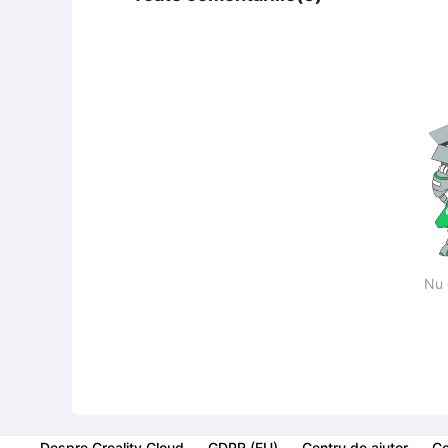
Nu 
Despre Creality Cloud
GDPR (EU)
Centru de ajutor
Co