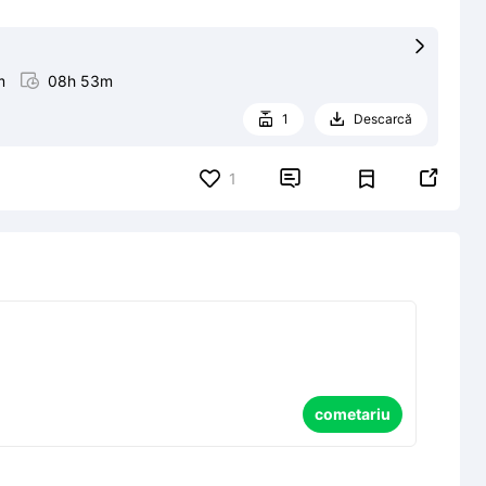

m

08h 53m
1
Descarcă




1
cometariu