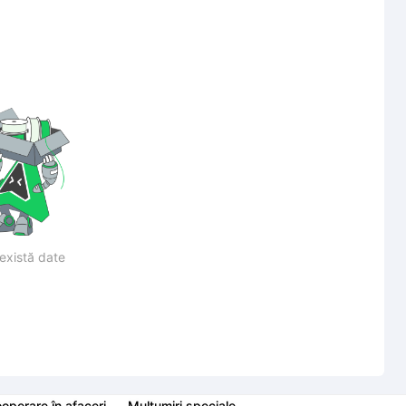
există date
operare în afaceri
Mulțumiri speciale