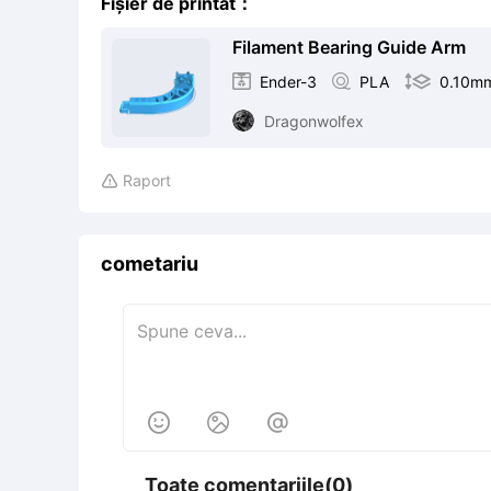
Fișier de printat：
Filament Bearing Guide Arm

Ender-3

PLA

0.10m
Dragonwolfex
Raport

cometariu



Toate comentariile(0)