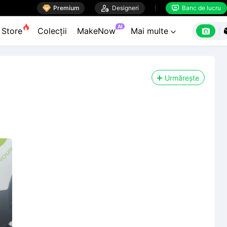

Premium

Designeri
Banc de lucru


AI

Store
Colecții
MakeNow
Mai multe

Urmărește