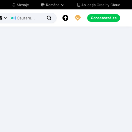
Aplicația Creality Cloud
Mesaje

Română





Conectează-te


