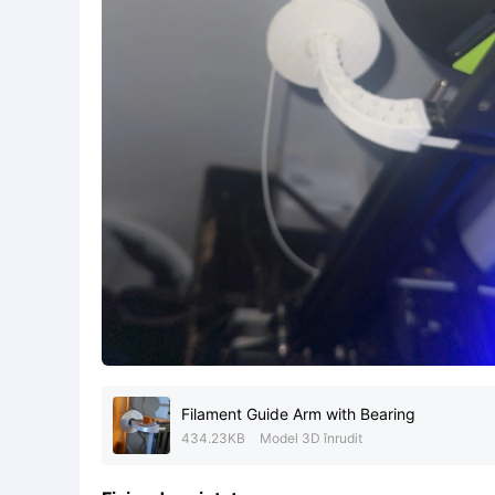
Filament Guide Arm with Bearing
434.23KB
Model 3D înrudit