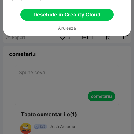
Deschide în Creality Cloud
Anulează


Raport
5
1

cometariu
cometariu
Toate comentariile(1)
José Arcadio