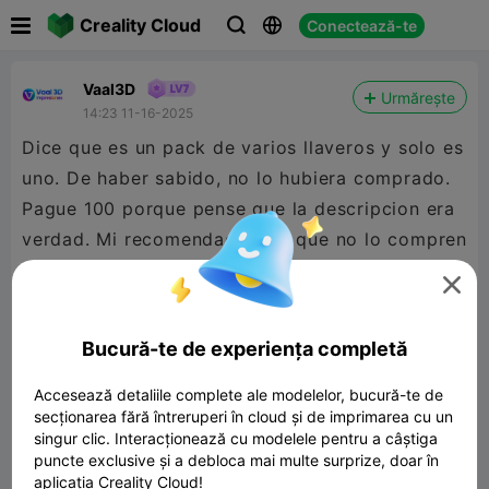

Creality Cloud
Conectează-te



Vaal3D
Urmărește
14:23 11-16-2025
Dice que es un pack de varios llaveros y solo es
uno. De haber sabido, no lo hubiera comprado.
Pague 100 porque pense que la descripcion era
verdad. Mi recomendacion es que no lo compren
porque solo es un llavero y no lo que promete

en la descripcion.
@José Arcadio
Bucură-te de experiența completă
Accesează detaliile complete ale modelelor, bucură-te de
secționarea fără întreruperi în cloud și de imprimarea cu un
singur clic. Interacționează cu modelele pentru a câștiga
puncte exclusive și a debloca mai multe surprize, doar în
aplicația Creality Cloud!