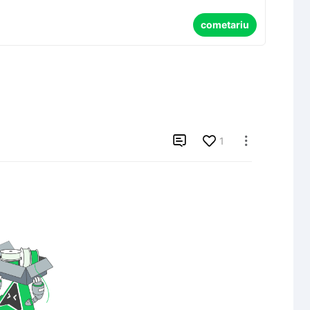
cometariu

1
