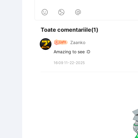



Toate comentariile(1)
Zaanko
Amazing to see :D
16:09 11-22-2025