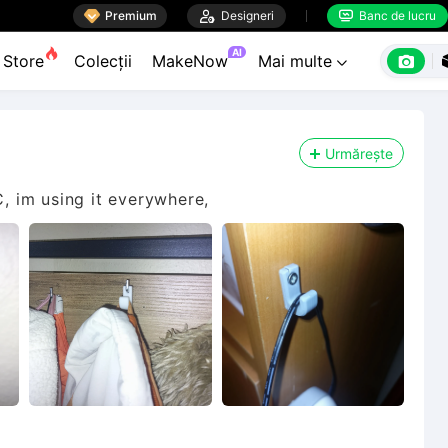

Premium

Designeri
Banc de lucru


AI

Store
Colecții
MakeNow
Mai multe

Urmărește
C, im using it everywhere,