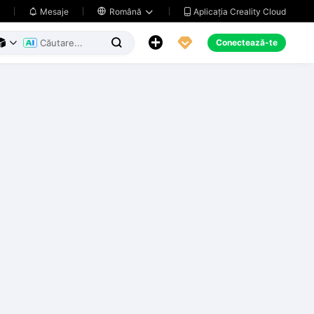
Aplicația Creality Cloud
Mesaje

Română





Conectează-te


