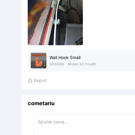
Wall Hook Small
56.63KB
Model 3D înrudit
Raport

cometariu