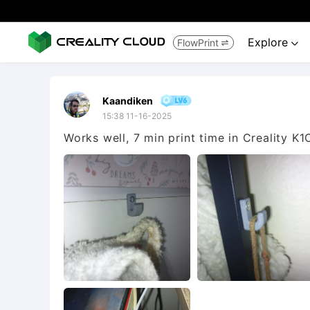
Explore
FlowPrint


Kaandiken
15:38 11-16-2025
Works well, 7 min print time in Creality K1