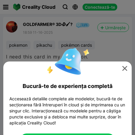

Creality Cloud
Conectează-te



GOLDFARMER® 3D🥀🖌️?
Urmărește
18:59 11-16-2025
pokemon
pikachu
pokémon cards
I need this card in my collection.

Bucură-te de experiența completă
Accesează detaliile complete ale modelelor, bucură-te de
secționarea fără întreruperi în cloud și de imprimarea cu un
singur clic. Interacționează cu modelele pentru a câștiga
puncte exclusive și a debloca mai multe surprize, doar în
aplicația Creality Cloud!