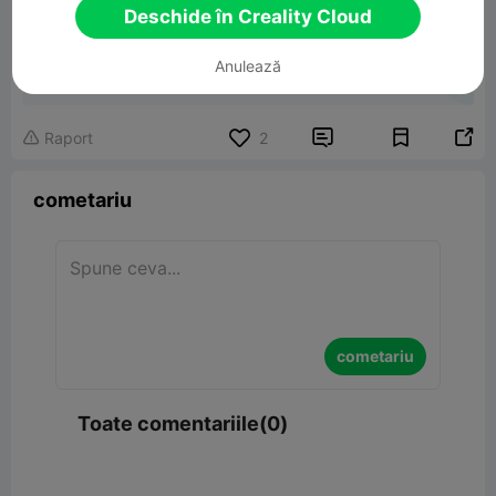
Deschide în Creality Cloud
Pikachu carte POKÉMON
Anulează
17.98MB
Model 3D înrudit


Raport
2

cometariu
cometariu
Toate comentariile(0)