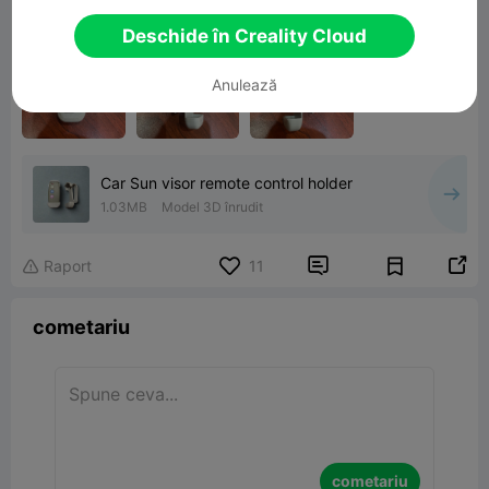
Deschide în Creality Cloud
Anulează
Car Sun visor remote control holder
1.03MB
Model 3D înrudit


Raport
11

cometariu
cometariu