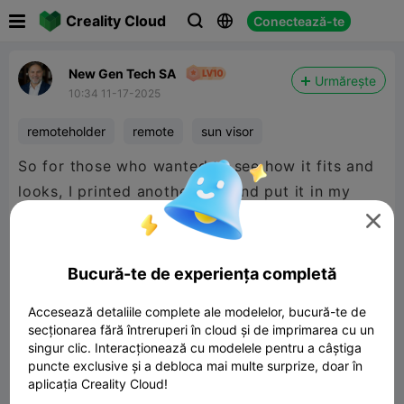

Creality Cloud
Conectează-te



New Gen Tech SA
Urmărește
10:34 11-17-2025
remoteholder
remote
sun visor
So for those who wanted to see how it fits and
looks, I printed another one and put it in my
friends Audi driver's side sun visor, and it fits

well, not too tight as to leave an ugly dent in
the visor, it looks good and I got the PLA colour
Bucură-te de experiența completă
as close as possible to his interior colour, so it
Accesează detaliile complete ale modelelor, bucură-te de
doesn't look out of place.
secționarea fără întreruperi în cloud și de imprimarea cu un
singur clic. Interacționează cu modelele pentru a câștiga
puncte exclusive și a debloca mai multe surprize, doar în
aplicația Creality Cloud!