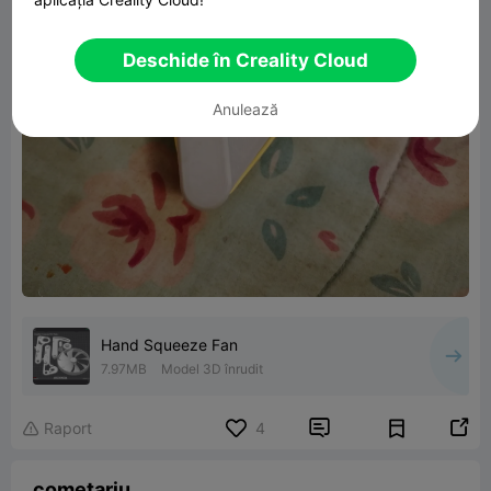
Deschide în Creality Cloud
Anulează
Hand Squeeze Fan
7.97MB
Model 3D înrudit


Raport
4

cometariu