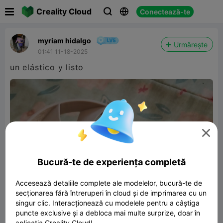

Creality Cloud
Conectează-te



myriam hidalgo
Urmărește
01:41 11-18-2025
un elástico y listo

Bucură-te de experiența completă
Accesează detaliile complete ale modelelor, bucură-te de
secționarea fără întreruperi în cloud și de imprimarea cu un
singur clic. Interacționează cu modelele pentru a câștiga
puncte exclusive și a debloca mai multe surprize, doar în
aplicația Creality Cloud!