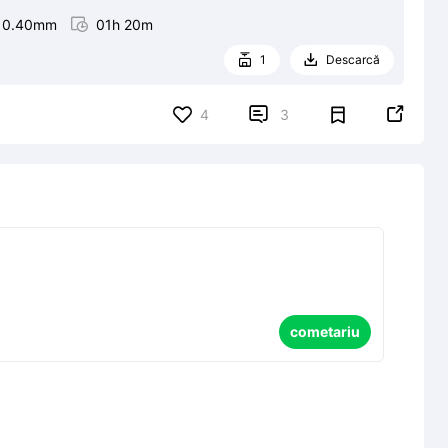
0.40mm

01h 20m
1
Descarcă




4
3
cometariu