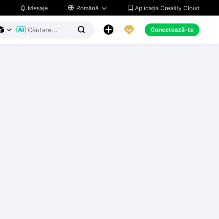
Aplicația Creality Cloud
Mesaje

Română





Conectează-te


