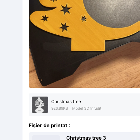
Christmas tree
926.89KB
Model 3D înrudit
Fișier de printat：
Christmas tree 3