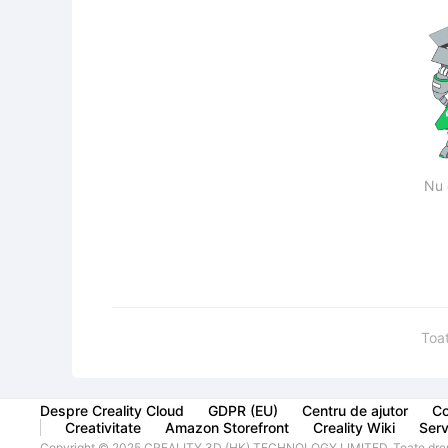
Nu 
Toa
Despre Creality Cloud
GDPR (EU)
Centru de ajutor
Co
Creativitate
Amazon Storefront
Creality Wiki
Servi
Copyright © 2025 CREALITY 3D (HK) TECHNOLOGY LIMITED. Toate drept