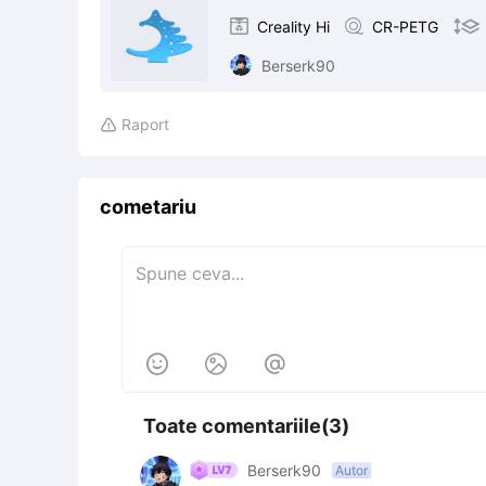

Creality Hi

CR-PETG

Berserk90
Raport

cometariu



Toate comentariile(3)
Berserk90
Autor