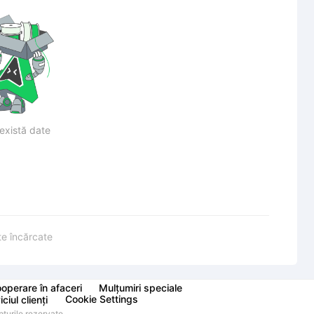
există date
te încărcate
operare în afaceri
Mulțumiri speciale
Cookie Settings
ciul clienți
urile rezervate.