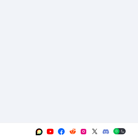





