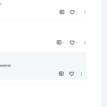
)

1


1
1

awienia

