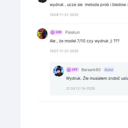
wydruk . ucze sie  metoda prob i bledow :
19:08 11-21-2025
Piaskun
Ale , że model 7/10 czy wydruk ;) ???
19:07 11-21-2025
Berserk90
Autor
Wydruk. Źle musiałem zrobić ust
21:39 12-19-2025