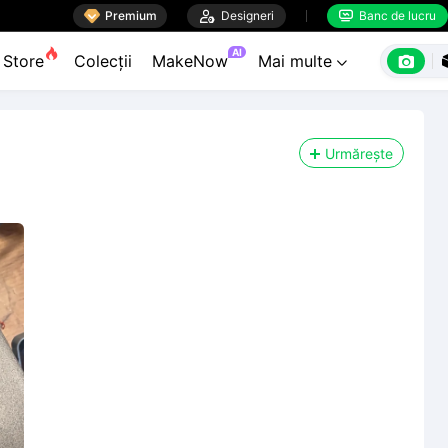

Premium

Designeri
Banc de lucru


AI

Store
Colecții
MakeNow
Mai multe

Urmărește