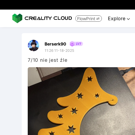
Explore
FlowPrint


Berserk90
11:26 11-18-2025
7/10 nie jest źle