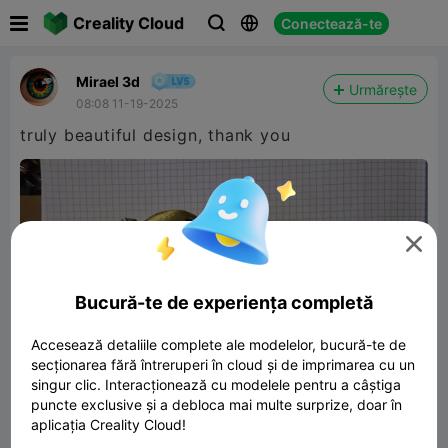

Creality Cloud
Conectează-te



Mirael 3d
Urmărește
08:08 11-19-2025
truly beautiful design, thank you

Bucură-te de experiența completă
Accesează detaliile complete ale modelelor, bucură-te de
secționarea fără întreruperi în cloud și de imprimarea cu un
singur clic. Interacționează cu modelele pentru a câștiga
puncte exclusive și a debloca mai multe surprize, doar în
aplicația Creality Cloud!
Hollow HORSE Sculpture