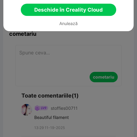
23.99MB
Model 3D înrudit
Deschide în Creality Cloud


Raport
15
1

Anulează
cometariu
cometariu
Toate comentariile(1)
stoffies00711
Beautiful filament
13:29 11-19-2025