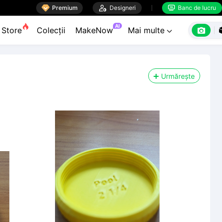

Premium

Designeri
Banc de lucru


AI

Store
Colecții
MakeNow
Mai multe

Urmărește