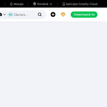
Aplicația Creality Cloud
Mesaje

Română





Conectează-te


