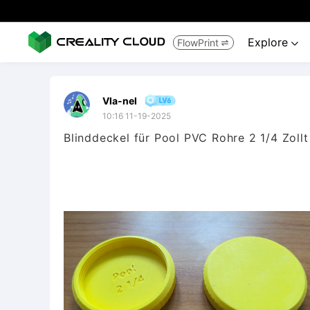
Explore
FlowPrint


Vla-nel
10:16 11-19-2025
Blinddeckel für Pool PVC Rohre 2 1/4 Zollt