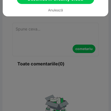
Anulează
cometariu
cometariu
Toate comentariile(0)