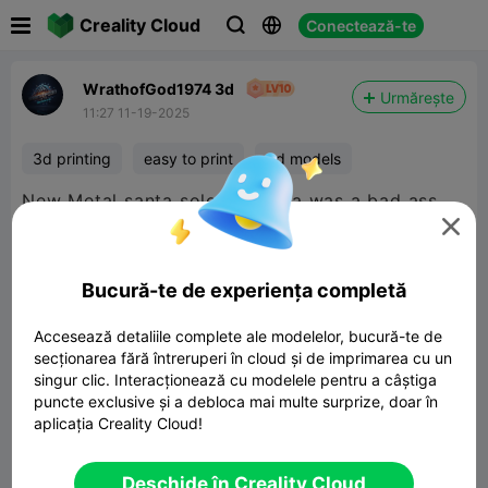

Creality Cloud
Conectează-te



WrathofGod1974 3d
Urmărește
11:27 11-19-2025
3d printing
easy to print
3d models
New Metal santa solo.. if santa was a bad ass.

he would look like this.
Bucură-te de experiența completă
Accesează detaliile complete ale modelelor, bucură-te de
secționarea fără întreruperi în cloud și de imprimarea cu un
singur clic. Interacționează cu modelele pentru a câștiga
puncte exclusive și a debloca mai multe surprize, doar în
Metal Santa Claus
aplicația Creality Cloud!
80.51MB
Model 3D înrudit
Deschide în Creality Cloud


Raport
5
