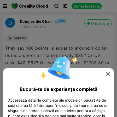

Creality Cloud
Conectează-te



Douglas the Chan
Urmărește
18:09 11-19-2025
3d printing
They say 100 points is equal to around 1 dollar,
but is a spool of filament really $30? Or UV
resin $40-$62? Or even K2 plus for $1798.80 or
Creality Hi for $369? The points shop is WAY

too overpriced...
Bucură-te de experiența completă
Accesează detaliile complete ale modelelor, bucură-te de
secționarea fără întreruperi în cloud și de imprimarea cu un
singur clic. Interacționează cu modelele pentru a câștiga
puncte exclusive și a debloca mai multe surprize, doar în