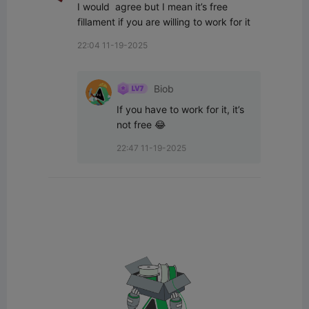
I would  agree but I mean it’s free 
fillament if you are willing to work for it
22:04 11-19-2025
Biob
If you have to work for it, it’s 
not free 😂
22:47 11-19-2025