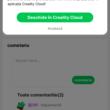
aplicația Creality Cloud!
Deschide în Creality Cloud
Anulează


Raport
5
2

cometariu
cometariu
Toate comentariile(2)
Ndpainter09