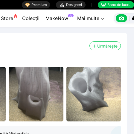

Premium

Designeri
Banc de lucru


AI

Store
Colecții
MakeNow
Mai multe

Urmărește
 with Waterdish