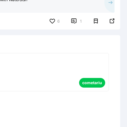


6
1
cometariu