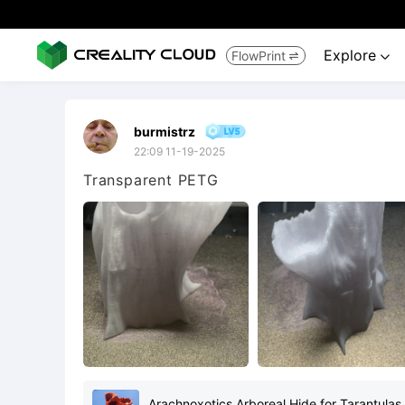
Explore
FlowPrint


burmistrz
22:09 11-19-2025
Transparent PETG
Arachnoxotics Arboreal Hide for Tarantulas