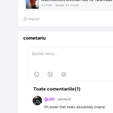
9.27MB
Model 3D înrudit
Raport

cometariu



Toate comentariile(1)
saintevil
Oh wow! that looks absolutely insane 