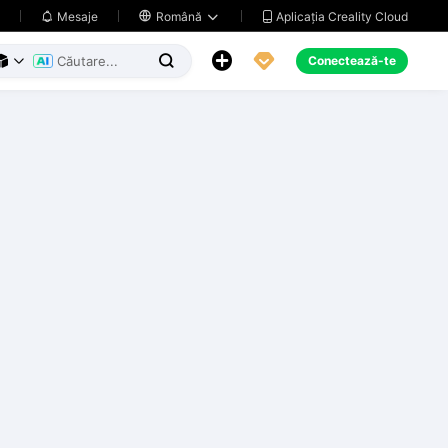
Aplicația Creality Cloud
Mesaje

Română





Conectează-te


