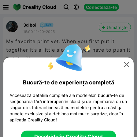

Creality Cloud
Conectează-te



3d boi
Urmărește
15:00 11-20-2025
My favorite print yet. When you first put it
together it’s a little slow and you have to push it
but it will get easier


480P LD
Bucură-te de experiența completă
Accesează detaliile complete ale modelelor, bucură-te de

secționarea fără întreruperi în cloud și de imprimarea cu un
singur clic. Interacționează cu modelele pentru a câștiga
puncte exclusive și a debloca mai multe surprize, doar în
aplicația Creality Cloud!
00:10
Deschide în Creality Cloud