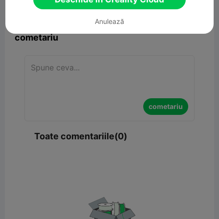


Raport
7

Anulează
cometariu
cometariu
Toate comentariile(0)