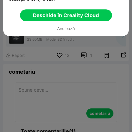
Deschide în Creality Cloud
Anulează
Snowlflake Christmas Time
23.60MB
Model 3D înrudit


Raport
12
1

cometariu
cometariu
Toate comentariile(1)