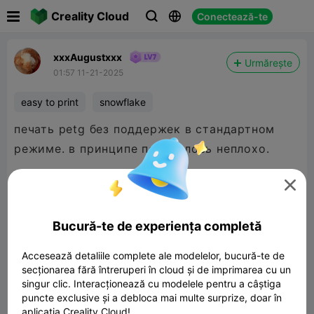

Creality Cloud
Conectează-te



xxxAugustxxx
Urmărește
01:57 11-21-2025
easy to print
snowflake
печать petg без поддержек в стандартном
режиме. в принципе получилось неплохо.

petg printing without support in standard mode.
in principle, it turned out well.
Bucură-te de experiența completă
Accesează detaliile complete ale modelelor, bucură-te de
secționarea fără întreruperi în cloud și de imprimarea cu un
singur clic. Interacționează cu modelele pentru a câștiga
puncte exclusive și a debloca mai multe surprize, doar în
aplicația Creality Cloud!