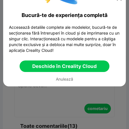
Bucură-te de experiența completă
Accesează detaliile complete ale modelelor, bucură-te de
secționarea fără întreruperi în cloud și de imprimarea cu un
singur clic. Interacționează cu modelele pentru a câștiga
puncte exclusive și a debloca mai multe surprize, doar în
aplicația Creality Cloud!


Raport
3
13

Deschide în Creality Cloud
cometariu
Anulează
cometariu
Toate comentariile(13)