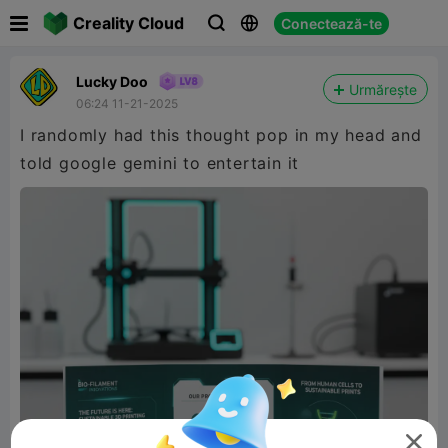

Creality Cloud
Conectează-te



Lucky Doo
Urmărește
06:24 11-21-2025
I randomly had this thought pop in my head and
told google gemini to entertain it
