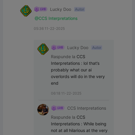
Lucky Doo
Autor
@CCS Interpretations
05:36 11-22-2025
Lucky Doo
Autor
Raspunde la
CCS
Interpretations
:
lol that’s 
probably what our ai 
overlords will do in the very 
end
06:18 11-22-2025
CCS Interpretations
Raspunde la
CCS
Interpretations
:
While being 
not at all hilarious at the very 