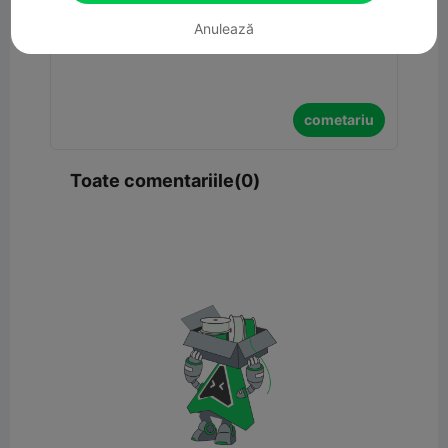
Anulează
cometariu
Toate comentariile(0)