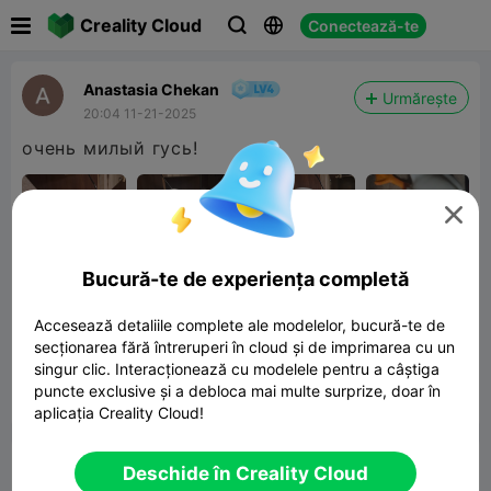

Creality Cloud
Conectează-te



Anastasia Chekan
Urmărește
20:04 11-21-2025
очень милый гусь!

Bucură-te de experiența completă
Articulated goose
Accesează detaliile complete ale modelelor, bucură-te de
secționarea fără întreruperi în cloud și de imprimarea cu un
8.34MB
Model 3D înrudit
singur clic. Interacționează cu modelele pentru a câștiga
puncte exclusive și a debloca mai multe surprize, doar în


Raport
6

aplicația Creality Cloud!
cometariu
Deschide în Creality Cloud