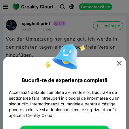

Creality Cloud
Conectează-te



spaghettiprint
Urmărește
22:07 11-21-2025
Von der Umsetzung her ganz gut, ich werde in
den nächsten tagen eine Supportfreie Version

Bucură-te de experiența completă
Accesează detaliile complete ale modelelor, bucură-te de
secționarea fără întreruperi în cloud și de imprimarea cu un
singur clic. Interacționează cu modelele pentru a câștiga
puncte exclusive și a debloca mai multe surprize, doar în
aplicația Creality Cloud!