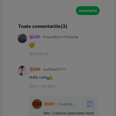
cometariu
Toate comentariile(3)
PoserWorld Printable
20:34 06-20
stoffies00711
really cute
05:21 11-22-2025
Aut
Creative
or
Username
Mrs. Creative Username here!  