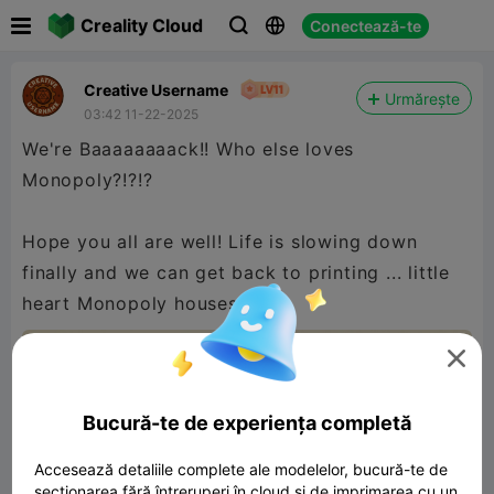

Creality Cloud
Conectează-te



Creative Username
Urmărește
03:42 11-22-2025
We're Baaaaaaaack!! Who else loves
Monopoly?!?!?
Hope you all are well! Life is slowing down
finally and we can get back to printing ... little
heart Monopoly houses!

Bucură-te de experiența completă
Accesează detaliile complete ale modelelor, bucură-te de
secționarea fără întreruperi în cloud și de imprimarea cu un