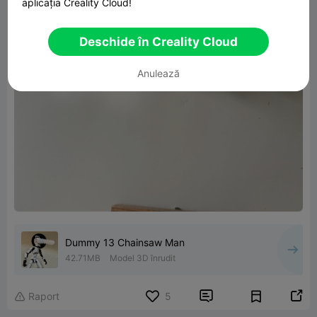
aplicația Creality Cloud!
Deschide în Creality Cloud
Anulează
Dummy 13 Chainsaw Man
42.71MB
Model 3D înrudit


Raport
5
