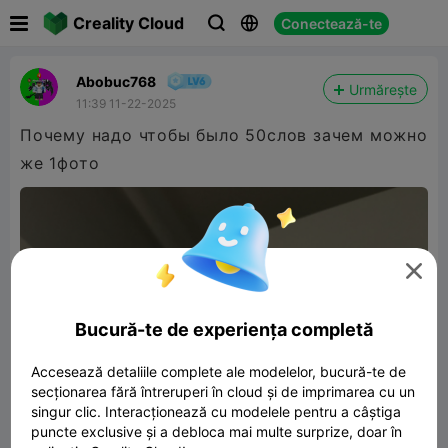

Creality Cloud
Conectează-te



Abobuc768
Urmărește
11:39 11-22-2025
Почему надо чтобы было 50слов зачем можно
же 1фото

Bucură-te de experiența completă
Accesează detaliile complete ale modelelor, bucură-te de
secționarea fără întreruperi în cloud și de imprimarea cu un
singur clic. Interacționează cu modelele pentru a câștiga
puncte exclusive și a debloca mai multe surprize, doar în