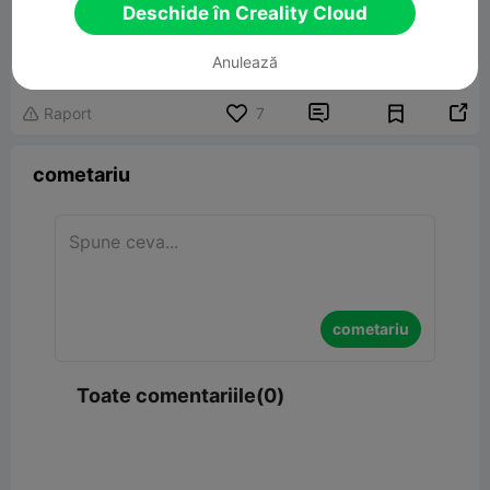
Deschide în Creality Cloud
11 Tooth Gear Fidget 3pc
1.15MB
Model 3D înrudit
Anulează


Raport
7

cometariu
cometariu
Toate comentariile(0)