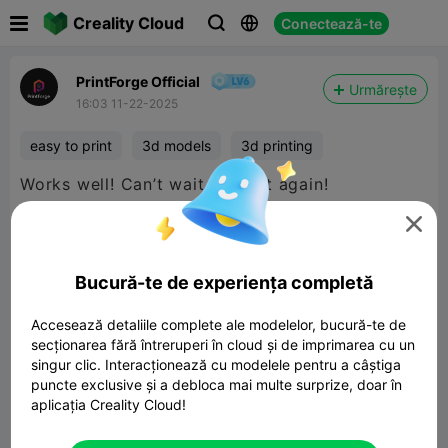

Creality Cloud
Conectează-te



PrintForge Official
Urmărește
16:03 11-22-2025
easy to print
3d models
3d printing

Bucură-te de experiența completă
Accesează detaliile complete ale modelelor, bucură-te de
secționarea fără întreruperi în cloud și de imprimarea cu un
singur clic. Interacționează cu modelele pentru a câștiga
puncte exclusive și a debloca mai multe surprize, doar în
aplicația Creality Cloud!