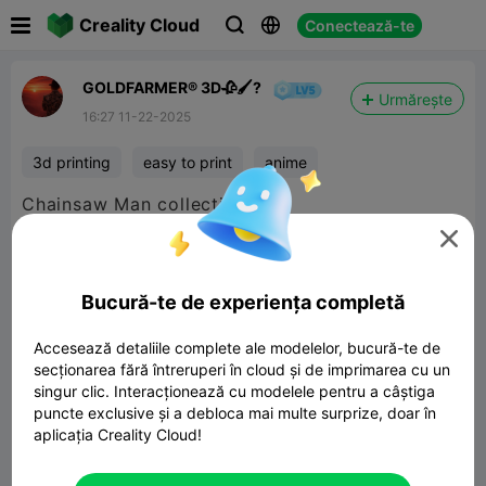

Creality Cloud
Conectează-te



GOLDFARMER® 3D🥀🖌️?
Urmărește
16:27 11-22-2025
3d printing
easy to print
anime
Chainsaw Man collection ☀️♥️

Bucură-te de experiența completă
Accesează detaliile complete ale modelelor, bucură-te de
secționarea fără întreruperi în cloud și de imprimarea cu un
singur clic. Interacționează cu modelele pentru a câștiga
puncte exclusive și a debloca mai multe surprize, doar în
aplicația Creality Cloud!