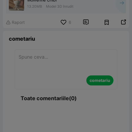
13.20MB
Model 3D înrudit


Raport
6

cometariu
cometariu
Toate comentariile(0)