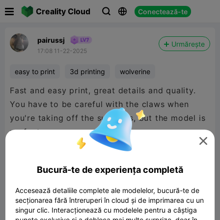

Creality Cloud
Conectează-te



pairussj
Urmărește
17:08 11-22-2025
easy to print
3d printing
wolverine
Fast and easy print, great details and quality.
You have to be careful with the claws when
you're taking off the supports, but the model is
perfect.

Bucură-te de experiența completă
Accesează detaliile complete ale modelelor, bucură-te de
secționarea fără întreruperi în cloud și de imprimarea cu un
singur clic. Interacționează cu modelele pentru a câștiga
puncte exclusive și a debloca mai multe surprize, doar în