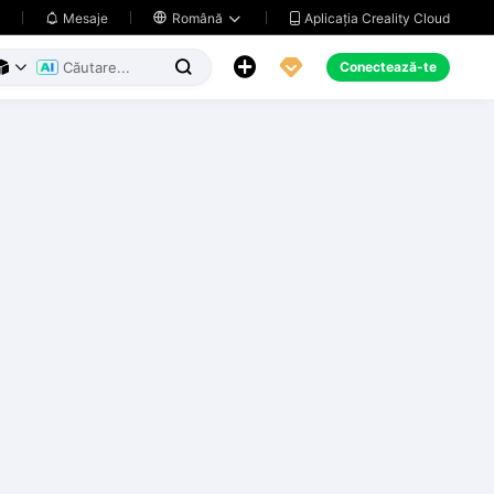
Aplicația Creality Cloud
Mesaje

Română





Conectează-te


