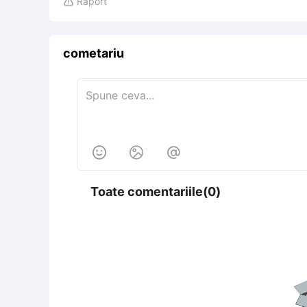
Raport

cometariu



Toate comentariile(0)