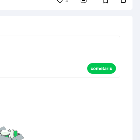


4
cometariu