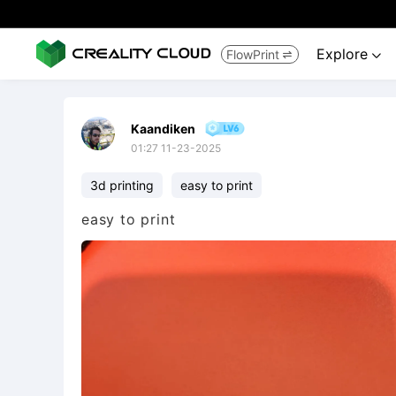
Explore
FlowPrint


Kaandiken
01:27 11-23-2025
3d printing
easy to print
easy to print