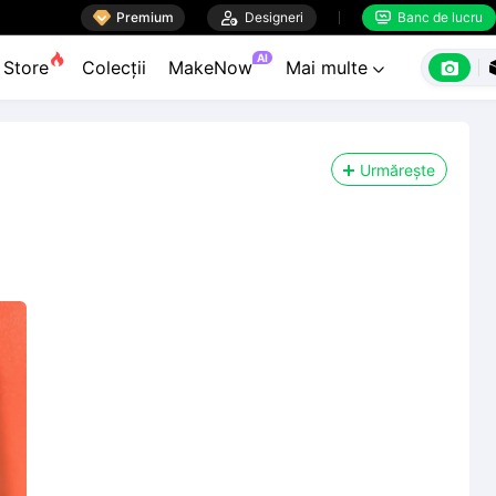

Premium

Designeri
Banc de lucru


AI

Store
Colecții
MakeNow
Mai multe

Urmărește