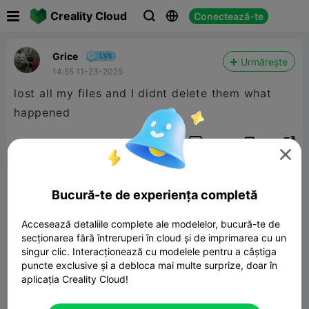

Creality Cloud
Conectează-te



Grice
Urmărește
14:55 11-23-2025
lost all my files and I didnt delete them what
happened


Raport
3
2


cometariu
Bucură-te de experiența completă
Accesează detaliile complete ale modelelor, bucură-te de
secționarea fără întreruperi în cloud și de imprimarea cu un
singur clic. Interacționează cu modelele pentru a câștiga
puncte exclusive și a debloca mai multe surprize, doar în
cometariu
aplicația Creality Cloud!