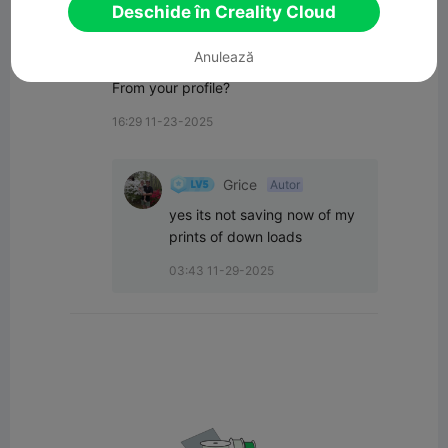
Deschide în Creality Cloud
Toate comentariile(2)
Anulează
Biob
From your profile?
16:29 11-23-2025
Grice
Autor
yes its not saving now of my 
prints of down loads
03:43 11-29-2025