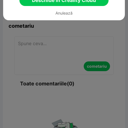
Deschide în Creality Cloud


Raport
6

Anulează
cometariu
cometariu
Toate comentariile(0)