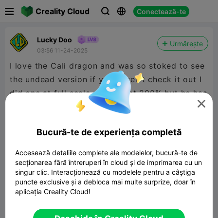

Creality Cloud
Conectează-te



Lucky Doo
Urmărește
03:56 11-24-2025
I love the Cali dragon and was so stoked to see
the undead version if you haven’t check it out I
did one at full scale and one at 200% but he has

them fleshed out in color if you have the
patience
Bucură-te de experiența completă
Accesează detaliile complete ale modelelor, bucură-te de
secționarea fără întreruperi în cloud și de imprimarea cu un
singur clic. Interacționează cu modelele pentru a câștiga
puncte exclusive și a debloca mai multe surprize, doar în
aplicația Creality Cloud!
Cali-Dragon: Undead Version
32.96MB
Model 3D înrudit