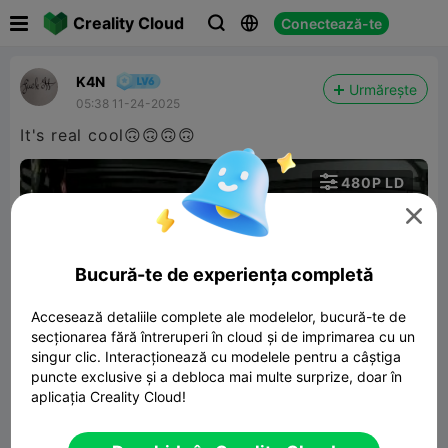

Creality Cloud
Conectează-te



K4N
Urmărește
05:38 11-24-2025
It's real cool🙃🙃🙃🙃

480P LD


Bucură-te de experiența completă
Accesează detaliile complete ale modelelor, bucură-te de
secționarea fără întreruperi în cloud și de imprimarea cu un
01:44
singur clic. Interacționează cu modelele pentru a câștiga
puncte exclusive și a debloca mai multe surprize, doar în
aplicația Creality Cloud!
Stylized Chess Set
185.29MB
Model 3D înrudit