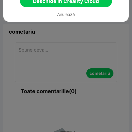
Deschide în Creality Cloud
Anulează


Raport
12

cometariu
cometariu
Toate comentariile(0)