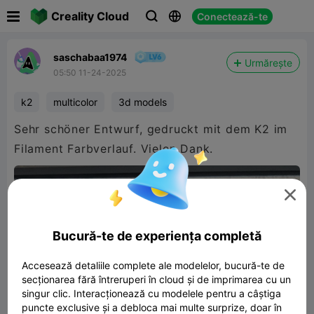

Creality Cloud
Conectează-te



saschabaa1974
Urmărește
05:50 11-24-2025
k2
multicolor
3d models
Sehr schöner Entwurf, gedruckt mit dem K2 im
Filament Farbverlauf. Vielen Dank.

Bucură-te de experiența completă
Accesează detaliile complete ale modelelor, bucură-te de
secționarea fără întreruperi în cloud și de imprimarea cu un
singur clic. Interacționează cu modelele pentru a câștiga
puncte exclusive și a debloca mai multe surprize, doar în