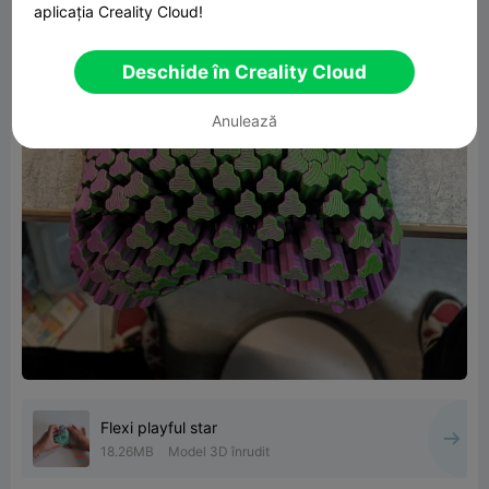
aplicația Creality Cloud!
Deschide în Creality Cloud
Anulează
Flexi playful star
18.26MB
Model 3D înrudit