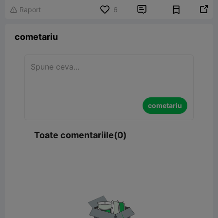


Raport
6

cometariu
cometariu
Toate comentariile(0)